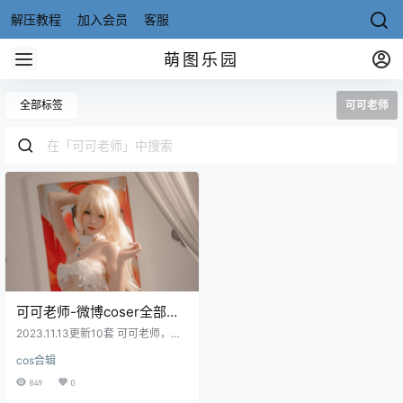
解压教程
加入会员
客服
萌图乐园
全部标签
可可老师
可可老师-微博coser全部作
品[写真合集]15套[持续更新]
2023.11.13更新10套 可可老师，成
都的美女Coser。这妹子年纪轻轻就
cos合辑
当上了老师，迫不及待的我想回去
上课了。 Twitter：@阿里扎图斯1 1
849
0
NO.01 玛丽萝丝天使 [42P-284MB]