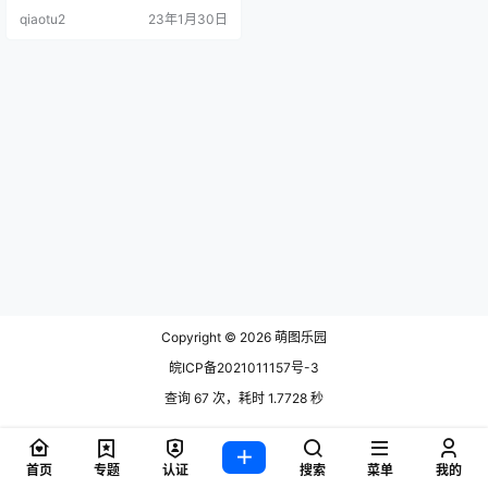
31MB] [XIUREN秀人网]2021.01.25
qiaotu2
23年1月30日
VOL.3.
Copyright © 2026
萌图乐园
皖ICP备2021011157号-3
查询 67 次，耗时 1.7728 秒
首页
专题
认证
搜索
菜单
我的