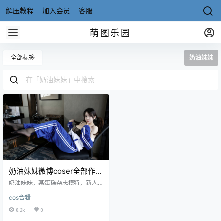
解压教程
加入会员
客服
萌图乐园
全部标签
奶油妹妹
奶油妹妹微博coser全部作品
[写真合集][持续更新]
奶油妹妹，某蛋糕杂志模特，新人
图不多，大就完事了。不关注没有
cos合辑
蛋糕吃哦！ Twitter：@XeOGLh8d
vkPsdBw [XIUREN秀人网]2021.01.
8.2k
0
18 VOL.3012 奶油妹妹[33+1P／3