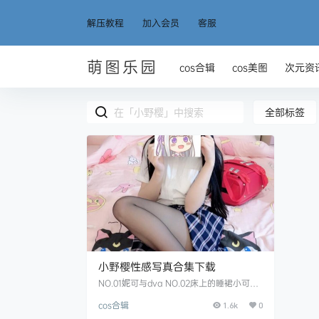
解压教程
加入会员
客服
萌图乐园
cos合辑
cos美图
次元资
全部标签
小野樱性感写真合集下载
NO.01妮可与dva NO.02床上的睡裙小可爱
NO.03粉系少女 NO.04羞羞抖少女 NO.05
cos合辑
胸口天然比心心 NO.06草.
1.6k
0