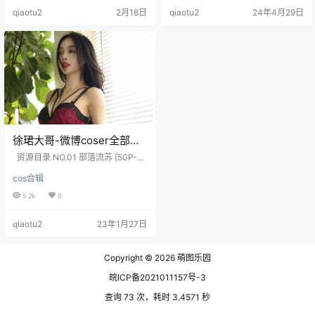
腿，简直让人过目不忘。全网粉丝
4 MB] 微密圈 NO.005期 [82P-11.4
qiaotu2
2月18日
qiaotu2
24年4月29日
已经突破一百多万，不.
1 MB] .
徐珺大哥-微博coser全部作
品[写真合集]
资源目录 NO.01 部落流苏 [50P-77
1MB] NO.02 彩虹光辉 [26P-463M
cos合辑
B] NO.03 毛绒豹猫 [27P-386MB]
NO.04 自由之豹 [41P-675MB] NO.
5.2k
0
05 蓝色异域 [20P-438MB]
qiaotu2
23年1月27日
Copyright © 2026
萌图乐园
皖ICP备2021011157号-3
查询 73 次，耗时 3.4571 秒