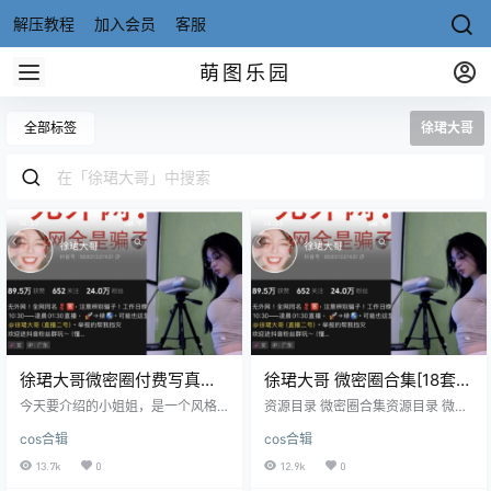
解压教程
加入会员
客服
萌图乐园
全部标签
徐珺大哥
徐珺大哥微密圈付费写真视
徐珺大哥 微密圈合集[18套]
频及舰长图片合集下载
[持续更新]
今天要介绍的小姐姐，是一个风格
资源目录 微密圈合集资源目录 微密
大胆、活力十足的魅力女神——徐
圈 NO.001期 [84P-2V 18.08 MB]
cos合辑
cos合辑
珺大哥！她不仅颜值出众，还非常
微密圈 NO.002期 [93P-12.08 MB]
擅长“整活”，那种灵动又带点俏皮的
微密圈 NO.003期 [94P-1V 122.73
13.7k
0
12.9k
0
气质，搭配她一双修长笔直的美
MB] 微密圈 NO.004期 [101P-14.8