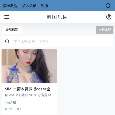
解压教程
加入会员
客服
萌图乐园
全部标签
木野木野
MM-木野木野微博coser全
部作品[写真合集][持续更新]
套 MM-木野木野 NO.01 小兔兔 M
M-木野木野 NO.02 马尾学妹 MM-
cos合辑
木野木野 NO.03 痴女 MM-木野木
野 NO.04 白高定 2021.12.17更新 木
933
0
野 NO.05 黑丝白丝 木野 NO.06 黑