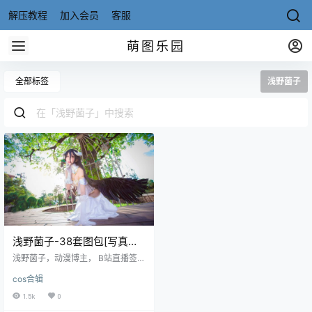
解压教程
加入会员
客服
萌图乐园
全部标签
浅野菌子
浅野菌子-38套图包[写真合
集][持续更新]
浅野菌子，动漫博主， B站直播签约
主播，微博原创视频博主，微博粉
cos合辑
丝已超76万。曾获得coser大赛最佳
人气奖，这妹子的外表长相属于小
1.5k
0
家碧玉型，说话可爱讨人喜欢。 微