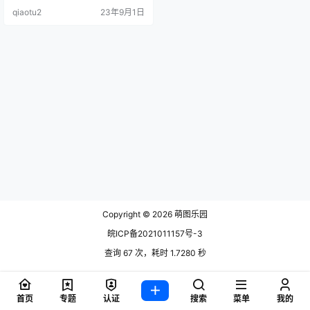
主。坊间传言，名字后面带“酱”的小
qiaotu2
23年9月1日
姐姐作品都非常顶.
Copyright © 2026
萌图乐园
皖ICP备2021011157号-3
查询 67 次，耗时 1.7280 秒
首页
专题
认证
搜索
菜单
我的