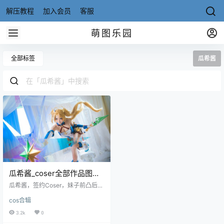
解压教程
加入会员
客服
萌图乐园
全部标签
瓜希酱
瓜希酱_coser全部作品图包
合集 106套 [持续更新]
瓜希酱，签约Coser，妹子前凸后
翘，身材挺完美性感。广东人，5月
cos合辑
1日出生，金牛座，职业Coser、围
脖网荭，有着可爱美丽颜值，纤细
3.2k
0
动人身姿，其作品多以角色扮演为