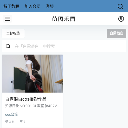
解压教程
加入会员
客服
萌图乐园
全部标签
白露很白
白露很白cos摄影作品
资源目录 NO.001 OL教室 [84P2V-
234MB]
cos合辑
2.3k
0