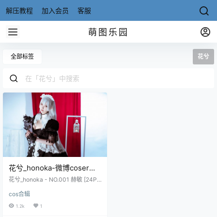
解压教程
加入会员
客服
萌图乐园
全部标签
花兮
花兮_honoka-微博coser全
部作品[写真合集20套][持续
花兮_honoka - NO.001 赫敏 [24P-
更新]
489MB] 花兮_honoka - NO.02 能
cos合辑
代 冬雪沁香 [12P-235MB] 花兮_ho
noka - NO.03 能代 宁静的六叠间 [1
1.2k
1
8P-379MB] 花兮_honoka - NO.04