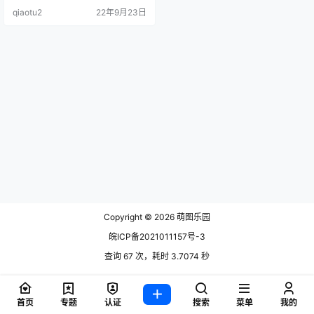
能代 需要少冰吗 [21P-337MB] 202
qiaotu2
22年9月23日
4..
Copyright © 2026
萌图乐园
皖ICP备2021011157号-3
查询 67 次，耗时 3.7074 秒
首页
专题
认证
搜索
菜单
我的