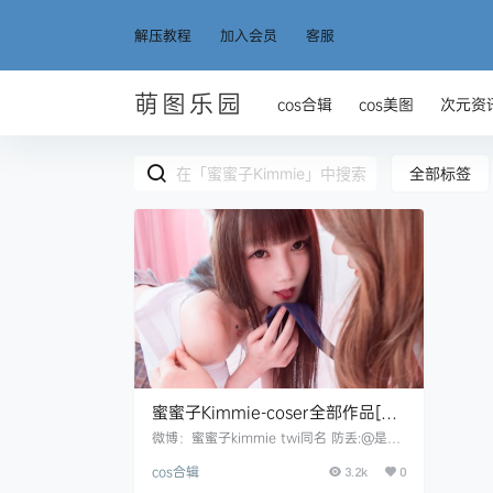
解压教程
加入会员
客服
萌图乐园
cos合辑
cos美图
次元资
全部标签
蜜蜜子Kimmie-coser全部作品[写
真合集][持续更新]
微博：蜜蜜子kimmie twi同名 防丢:@是你
的蜜儿 资源目录 NO.001 萌宠养成手册[70
cos合辑
P-2V468M]
3.2k
0