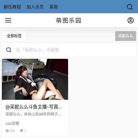
解压教程
加入会员
客服
萌图乐园
全部标签
采妮么么
@采妮么么斗鱼主播-写真作
品合集[持续更新]
采妮么么，来自山东98年的妹子，
斗鱼直播平台签约主播，房号：335
cos合辑
5190。围脖ID为采妮酱，目前围脖
粉丝量为4万，小姐姐长相灰常的甜
717
1
美 微博：@采妮酱 资源目录 NO.0