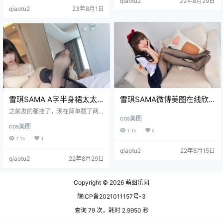
qiaotu2
22年8月29日
兔女郎 [33P-349MB] .
qiaotu2
23年8月1日
雪琪SAMA A字半身裙太太
雪琪SAMA微博美图在线欣
[46P1V-517MB]
赏
之前发的都挂了，现在简单截了两
cos美图
张图，不要问为什么挂，你懂
cos美图
1.1k
0
1.7k
1
qiaotu2
22年8月15日
qiaotu2
22年8月29日
Copyright © 2026
萌图乐园
皖ICP备2021011157号-3
查询 79 次，耗时 2.9950 秒