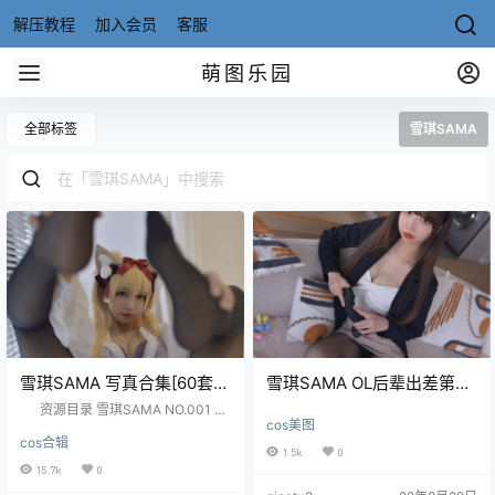
解压教程
加入会员
客服
萌图乐园
全部标签
雪琪SAMA
雪琪SAMA 写真合集[60套]
雪琪SAMA OL后辈出差第一
[持续更新]
天[66P4V-982MB]
资源目录 雪琪SAMA NO.001 JK
cos美图
白丝纯腿 [46P-207MB] 雪琪SAMA
cos合辑
NO.002 JK黑丝纯腿 [45P-178MB]
1.5k
0
雪琪SAMA NO.003 爱宕婚纱 [38P
15.7k
0
-365MB] 雪琪SAMA NO.004 爱宕