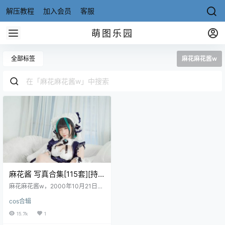
解压教程
加入会员
客服
萌图乐园
全部标签
麻花麻花酱w
麻花酱 写真合集[115套][持
续更新]
麻花麻花酱w，2000年10月21日出
生于上海，天秤座，一位知名Cose
cos合辑
r、微bo网荭、动漫博宔，目前在围
脖平台粉丝量已有34.4万之多。小
15.7k
1
姐姐身材属于丰満圆润的类型，小