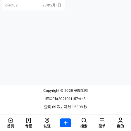
姐姐在2015年上大学期间便进入了c
qiaotu2
23年9月1日
os圈子，因为喜欢裘.
Copyright © 2026
萌图乐园
皖ICP备2021011157号-3
查询 69 次，耗时 1.5398 秒
首页
专题
认证
搜索
菜单
我的