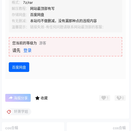
格式：
7z/rar
解压教程：
网站最顶部有写
存储网盘：
百度网盘
有无删减：
本站均不做删减，没有漏那种点的违规内容
温馨提示： 链接失效-有任何问题请联系网站最顶部的客服：
您当前的等级为
游客
请先
登录
百度网盘
1
0
海报分享
收藏
轩萧学姐
cos合辑
cos合辑