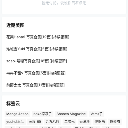
暂无讨论，说说你的看法吧
近期美图
花梨Hanari 写真合集[19套][持续更新]
洛城雪Yuki 写真合集[5套][持续更新]
soso-嗖嗖写真合集[18套][持续更新]
冉冉不甜v 写真合集[5套][持续更新]
前野太太 写真合集[11套][持续更新]
标签云
Manga Action
rioko凉凉子
Shonen Magazine
Vams子
yuuhui玉汇
三度_69
九九八吖
二次元
云溪溪
伊织萌
倦倦喵