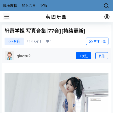
解压教程
加入会员
客服
萌图乐园
轩萧学姐 写真合集[77套][持续更新]
1
cos合辑
23年9月1日
前往下载
qiaotu2
关注
私信