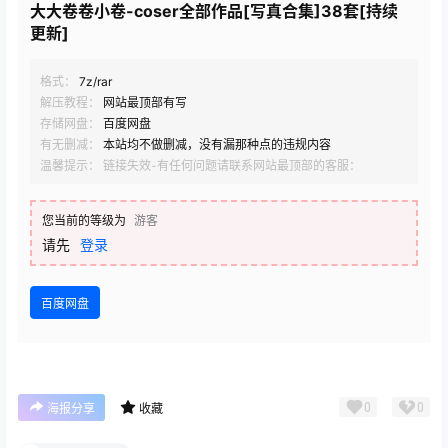
大大卷卷小卷-coser全部作品[写真合集]38套[持续
更新]
格式：
7z/rar
解压教程：
网站最顶部有写
存储网盘：
百度网盘
有无删减：
本站均不做删减，没有漏那种点的违规内容
温馨提示： 链接失效-有任何问题请联系网站最顶部的客服：
您当前的等级为
游客
请先
登录
百度网盘
0
0
海报分享
收藏