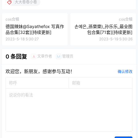
大大卷卷小卷
cos合辑
cos合辑
德国辣妹@Sayathefox 写真作
손예은_孫樂樂)_孙乐乐_最全图
品合集[32套][持续更新]
包合集[71套][持续更新]
2023-5-18 5:30:27
2023-5-19 5:30:26
0 条回复
文章作者
管理员
A
M
欢迎您，新朋友，感谢参与互动！
确认修改