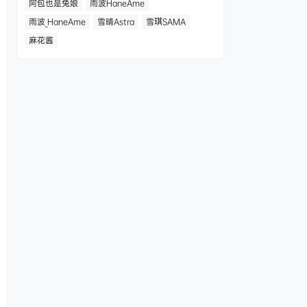
阿包也是兔娘
雨波HaneAme
雨波_HaneAme
雪晴Astra
雪琪SAMA
麻花酱