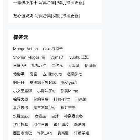
十悲伤小木十 写真合集[9套][持续更新]
芝心蛋奶烧 写真合集[6套][持续更新]
标签云
Manga Action
rioko凉凉子
Shonen Magazine
Vams子
yuuhui玉汇
三度_69
九九八吖
二次元
云溪溪
伊织萌
倦倦喵
南宫
古川kagura
名濑弥七
啊日日
夏鸽鸽不想起床
妖少you1
小女巫露娜
小野妹子w
弥美Mime
徐珺大哥
您的蛋蛋
抖娘-利世
日奈娇
星之迟迟
是三不是世w
桜井宁宁
水淼aqua
疯猫ss
白烨
神楽坂真冬
秋和柯基
羽生三未
蜜汁猫裘
蠢沫沫
西园寺南歌
许岚LAN
赛高酱
轩萧学姐