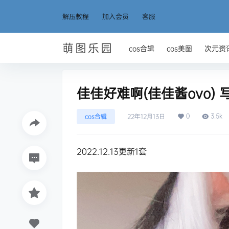
解压教程
加入会员
客服
萌图乐园
cos合辑
cos美图
次元资
佳佳好难啊(佳佳酱ovo) 
0
3.5k
cos合辑
22年12月13日
2022.12.13更新1套