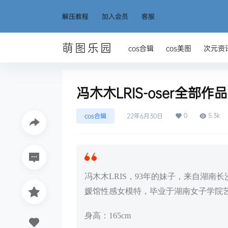
解压教程
加入会员
客服
萌图乐园
cos合辑
cos美图
次元资
冯木木LRIS-oser全部作
0
5.3k
cos合辑
22年6月30日
冯木木LRIS，93年的妹子，来自湖
媛馆性感女模特，毕业于湖南女子学院
身高：165cm