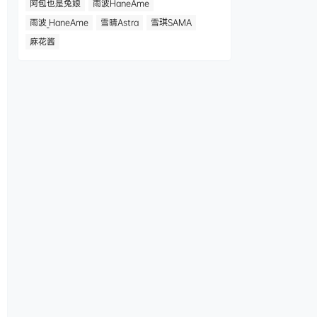
阿包也是兔娘
雨波HaneAme
雨波_HaneAme
雪晴Astra
雪琪SAMA
麻花酱