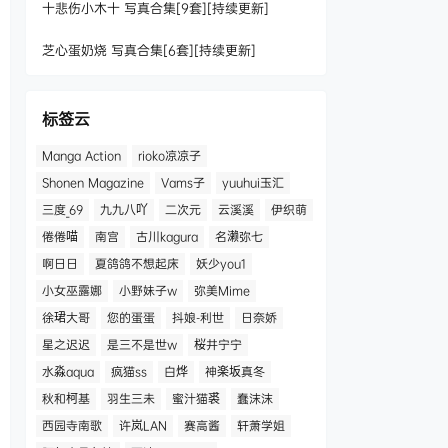
十悲伤小木十 写真合集[9套][持续更新]
芝心蛋奶烧 写真合集[6套][持续更新]
标签云
Manga Action
rioko凉凉子
Shonen Magazine
Vams子
yuuhui玉汇
三度_69
九九八吖
二次元
云溪溪
伊织萌
倦倦喵
南宫
古川kagura
名濑弥七
啊日日
夏鸽鸽不想起床
妖少you1
小女巫露娜
小野妹子w
弥美Mime
徐珺大哥
您的蛋蛋
抖娘-利世
日奈娇
星之迟迟
是三不是世w
桜井宁宁
水淼aqua
疯猫ss
白烨
神楽坂真冬
秋和柯基
羽生三未
蜜汁猫裘
蠢沫沫
西园寺南歌
许岚LAN
赛高酱
轩萧学姐