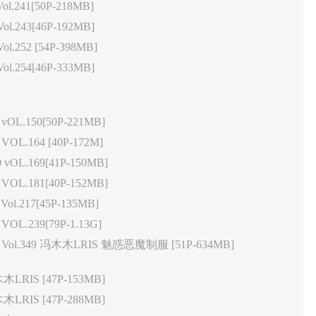
l.241[50P-218MB]
l.243[46P-192MB]
l.252 [54P-398MB]
l.254[46P-333MB]
vOL.150[50P-221MB]
VOL.164 [40P-172M]
vOL.169[41P-150MB]
VOL.181[40P-152MB]
ol.217[45P-135MB]
OL.239[79P-1.13G]
7 Vol.349 冯木木LRIS 魅惑恶魔制服 [51P-634MB]
木木LRIS [47P-153MB]
木木LRIS [47P-288MB]