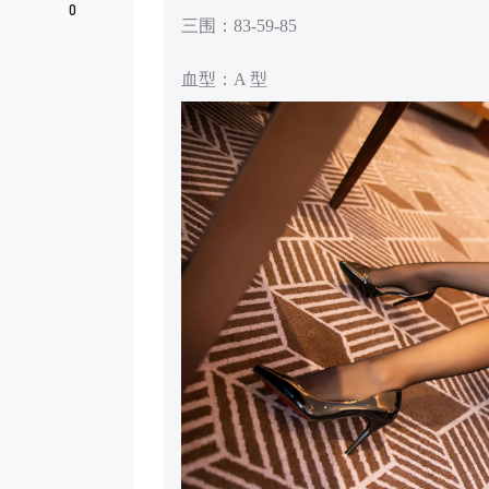
0
三围：83-59-85
血型：A 型