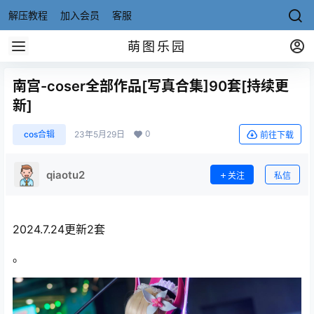
解压教程
加入会员
客服
萌图乐园
南宫-coser全部作品[写真合集]90套[持续更
新]
0
cos合辑
23年5月29日
前往下载
qiaotu2
关注
私信
2024.7.24更新2套
。