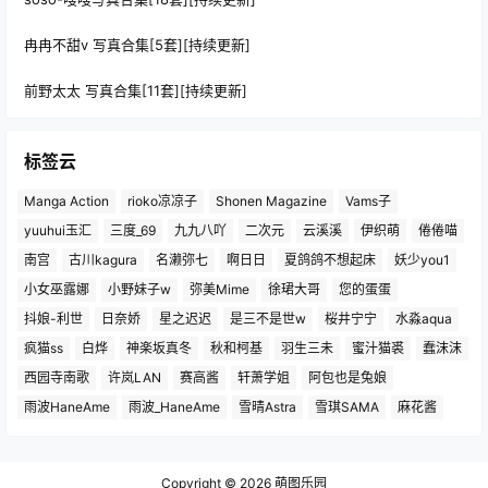
冉冉不甜v 写真合集[5套][持续更新]
前野太太 写真合集[11套][持续更新]
标签云
Manga Action
rioko凉凉子
Shonen Magazine
Vams子
yuuhui玉汇
三度_69
九九八吖
二次元
云溪溪
伊织萌
倦倦喵
南宫
古川kagura
名濑弥七
啊日日
夏鸽鸽不想起床
妖少you1
小女巫露娜
小野妹子w
弥美Mime
徐珺大哥
您的蛋蛋
抖娘-利世
日奈娇
星之迟迟
是三不是世w
桜井宁宁
水淼aqua
疯猫ss
白烨
神楽坂真冬
秋和柯基
羽生三未
蜜汁猫裘
蠢沫沫
西园寺南歌
许岚LAN
赛高酱
轩萧学姐
阿包也是兔娘
雨波HaneAme
雨波_HaneAme
雪晴Astra
雪琪SAMA
麻花酱
Copyright © 2026
萌图乐园