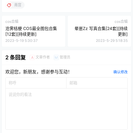
南宫
cos合辑
cos合辑
沧霁桔梗 COS最全图包合集
晕崽Zz 写真合集[24套][持续
[12套][持续更新]
更新]
2023-5-19 5:30:37
2023-5-29 5:18:35
2 条回复
文章作者
管理员
A
M
欢迎您，新朋友，感谢参与互动！
确认修改