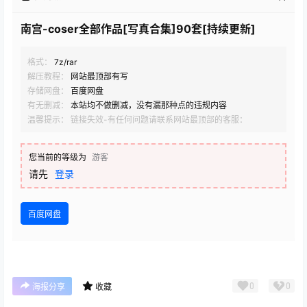
南宫-coser全部作品[写真合集]90套[持续更新]
格式：
7z/rar
解压教程：
网站最顶部有写
存储网盘：
百度网盘
有无删减：
本站均不做删减，没有漏那种点的违规内容
温馨提示： 链接失效-有任何问题请联系网站最顶部的客服：
您当前的等级为
游客
请先
登录
百度网盘
0
0
海报分享
收藏