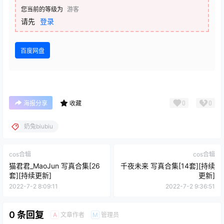
您当前的等级为
游客
请先
登录
百度网盘
0
0
海报分享
收藏
奶兔biubiu
cos合辑
cos合辑
猫君君_MaoJun 写真合集[26
千夜未来 写真合集[14套][持续
套][持续更新]
更新]
2022-7-2 8:09:11
2022-7-2 9:36:51
0 条回复
文章作者
管理员
A
M