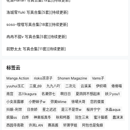
花梨Hanari 写真合集[19套][持续更新]
洛城雪Yuki 写真合集[5套][持续更新]
soso-嗖嗖写真合集[18套][持续更新]
冉冉不甜v 写真合集[5套][持续更新]
前野太太 写真合集[11套][持续更新]
标签云
Manga Action
rioko凉凉子
Shonen Magazine
Vams子
yuuhui玉汇
三度_69
九九八吖
二次元
云溪溪
伊织萌
倦倦喵
南宫
古川kagura
名濑弥七
啊日日
夏鸽鸽不想起床
妖少you1
小女巫露娜
小野妹子w
弥美Mime
徐珺大哥
您的蛋蛋
抖娘-利世
日奈娇
星之迟迟
是三不是世w
桜井宁宁
水淼aqua
疯猫ss
白烨
神楽坂真冬
秋和柯基
羽生三未
蜜汁猫裘
蠢沫沫
西园寺南歌
许岚LAN
赛高酱
轩萧学姐
阿包也是兔娘