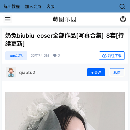
解压教程
加入会员
客服
萌图乐园
奶兔biubiu_coser全部作品[写真合集]_8套[持
续更新]
0
cos合辑
22年7月2日
前往下载
qiaotu2
关注
私信