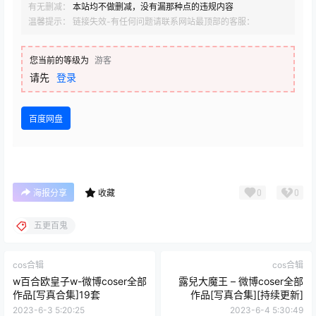
有无删减：
本站均不做删减，没有漏那种点的违规内容
温馨提示： 链接失效-有任何问题请联系网站最顶部的客服：
您当前的等级为
游客
请先
登录
百度网盘
0
0
海报分享
收藏
五更百鬼
cos合辑
cos合辑
w百合欧皇子w-微博coser全部
露兒大魔王 – 微博coser全部
作品[写真合集]19套
作品[写真合集][持续更新]
2023-6-3 5:20:25
2023-6-4 5:30:49