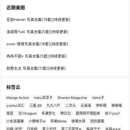
近期美图
花梨Hanari 写真合集[19套][持续更新]
洛城雪Yuki 写真合集[5套][持续更新]
soso-嗖嗖写真合集[18套][持续更新]
冉冉不甜v 写真合集[5套][持续更新]
前野太太 写真合集[11套][持续更新]
标签云
Manga Action
rioko凉凉子
Shonen Magazine
Vams子
yuuhui玉汇
三度_69
九九八吖
二次元
云溪溪
伊织萌
倦倦喵
南宫
古川kagura
名濑弥七
啊日日
夏鸽鸽不想起床
妖少you1
小女巫露娜
小野妹子w
弥美Mime
徐珺大哥
您的蛋蛋
抖娘-利世
日奈娇
星之迟迟
是三不是世w
桜井宁宁
水淼aqua