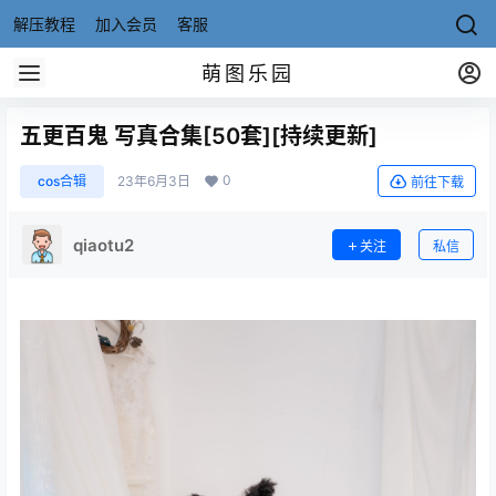
解压教程
加入会员
客服
萌图乐园
五更百鬼 写真合集[50套][持续更新]
0
cos合辑
23年6月3日
前往下载
qiaotu2
关注
私信