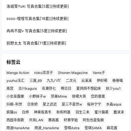
洛城雪Yuki 写真合集[5套][持续更新]
soso-嗖嗖写真合集[18套][持续更新]
冉冉不甜v 写真合集[5套][持续更新]
前野太太 写真合集[11套][持续更新]
标签云
Manga Action
rioko凉凉子
Shonen Magazine
Vams子
yuuhui玉汇
三度_69
九九八吖
二次元
云溪溪
伊织萌
倦倦喵
南宫
古川kagura
名濑弥七
啊日日
夏鸽鸽不想起床
妖少you1
小女巫露娜
小野妹子w
弥美Mime
徐珺大哥
您的蛋蛋
抖娘-利世
日奈娇
星之迟迟
是三不是世w
桜井宁宁
水淼aqua
疯猫ss
白烨
神楽坂真冬
秋和柯基
羽生三未
蜜汁猫裘
蠢沫沫
西园寺南歌
许岚LAN
赛高酱
轩萧学姐
阿包也是兔娘
雨波HaneAme
雨波_HaneAme
雪晴Astra
雪琪SAMA
麻花酱