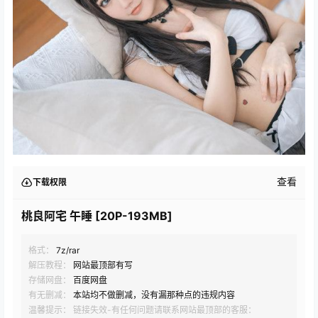
查看
下载权限
桃良阿宅 午睡 [20P-193MB]
格式：
7z/rar
解压教程：
网站最顶部有写
存储网盘：
百度网盘
有无删减：
本站均不做删减，没有漏那种点的违规内容
温馨提示： 链接失效-有任何问题请联系网站最顶部的客服：