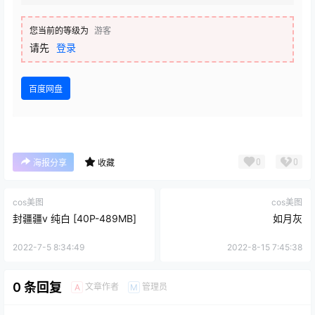
您当前的等级为
游客
请先
登录
百度网盘
0
0
海报分享
收藏
cos美图
cos美图
封疆疆v 纯白 [40P-489MB]
如月灰
2022-7-5 8:34:49
2022-8-15 7:45:38
0 条回复
文章作者
管理员
A
M