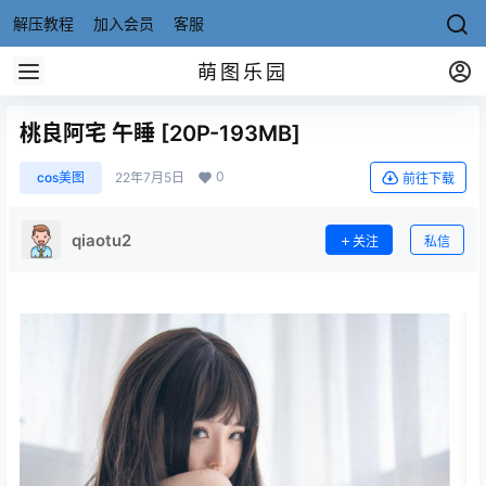
解压教程
加入会员
客服
萌图乐园
桃良阿宅 午睡 [20P-193MB]
0
cos美图
22年7月5日
前往下载
qiaotu2
关注
私信