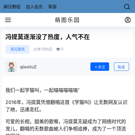
解压教程
加入会员
客服
萌图乐园
冯提莫逐渐没了热度，人气不在
0
次元资讯
22年7月5日
qiaotu2
关注
私信
我们一起学猫叫，一起喵喵喵喵喵”
2016年，冯提莫凭借翻唱这首《学猫叫》让无数网友认识
了她，迅速走红。
可爱的长相，甜美的歌喉，冯提莫无疑成为了网络时代的
宠儿，翻唱的无数歌曲被人们争相追捧，成为了一个顶流