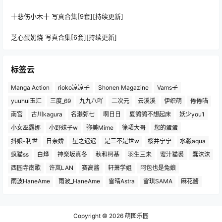
十悲伤小木十 写真合集[9套][持续更新]
芝心蛋奶烧 写真合集[6套][持续更新]
标签云
Manga Action
rioko凉凉子
Shonen Magazine
Vams子
yuuhui玉汇
三度_69
九九八吖
二次元
云溪溪
伊织萌
倦倦喵
南宫
古川kagura
名濑弥七
啊日日
夏鸽鸽不想起床
妖少you1
小女巫露娜
小野妹子w
弥美Mime
徐珺大哥
您的蛋蛋
抖娘-利世
日奈娇
星之迟迟
是三不是世w
桜井宁宁
水淼aqua
疯猫ss
白烨
神楽坂真冬
秋和柯基
羽生三未
蜜汁猫裘
蠢沫沫
西园寺南歌
许岚LAN
赛高酱
轩萧学姐
阿包也是兔娘
雨波HaneAme
雨波_HaneAme
雪晴Astra
雪琪SAMA
麻花酱
Copyright © 2026
萌图乐园