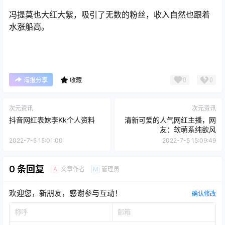
冯提莫也大红大紫，吸引了无数的粉丝，收入自然也跟着
水涨船高。
0
0
海报分享
收藏
次元资讯
次元资讯
抖音网红表妹李Kk个人资料
清新可爱的人气网红主播，网
友：软萌系纯欲风
2022-7-5 15:01:00
2022-7-5 15:09:49
0 条回复
文章作者
管理员
A
M
欢迎您，新朋友，感谢参与互动！
确认修改