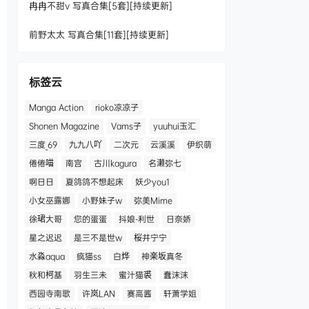
冉冉不甜v 写真合集[5套][持续更新]
前野太太 写真合集[11套][持续更新]
标签云
Manga Action
rioko凉凉子
Shonen Magazine
Vams子
yuuhui玉汇
三度_69
九九八吖
二次元
云溪溪
伊织萌
倦倦喵
南宫
古川kagura
名濑弥七
啊日日
夏鸽鸽不想起床
妖少you1
小女巫露娜
小野妹子w
弥美Mime
徐珺大哥
您的蛋蛋
抖娘-利世
日奈娇
星之迟迟
是三不是世w
桜井宁宁
水淼aqua
疯猫ss
白烨
神楽坂真冬
秋和柯基
羽生三未
蜜汁猫裘
蠢沫沫
西园寺南歌
许岚LAN
赛高酱
轩萧学姐