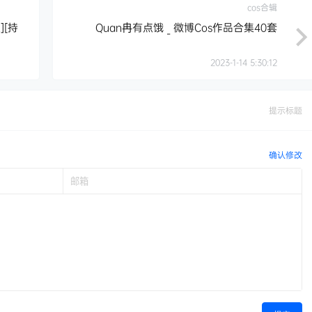
cos合辑
][持
Quan冉有点饿 _ 微博Cos作品合集40套
2023-1-14 5:30:12
提示标题
确认修改