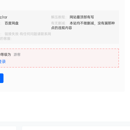
z/rar
解压教程：
网站最顶部有写
：
百度网盘
有无删减：
本站均不做删减，没有漏那种
点的违规内容
： 链接失效-有任何问题请联系网
的客服：
的等级为
游客
登录
盘