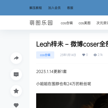
解压教程
加入会员
客服
萌图乐园
cos合辑
cos美图
次元资
Leah梓未 – 微博cose
0
2.1k
cos合辑
23年1月14日
2023.1.14更新1套
小姐姐在围脖也有24万的粉丝呢