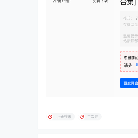
合集]
VIP用户组：
免费下载
格式：
7
存储网盘
温馨提示
站最顶部
您当前
请先
百度网
Leah梓未
二次元