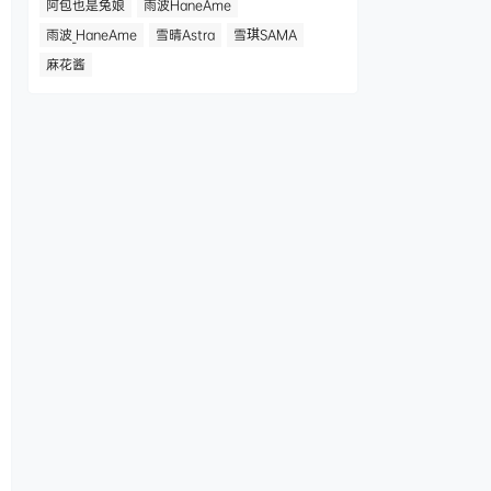
阿包也是兔娘
雨波HaneAme
雨波_HaneAme
雪晴Astra
雪琪SAMA
麻花酱