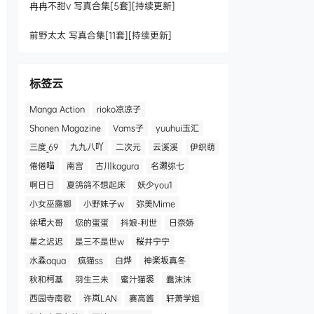
冉冉不甜v 写真合集[5套][持续更新]
前野太太 写真合集[11套][持续更新]
标签云
Manga Action
rioko凉凉子
Shonen Magazine
Vams子
yuuhui玉汇
三度_69
九九八吖
二次元
云溪溪
伊织萌
倦倦喵
南宫
古川kagura
名濑弥七
啊日日
夏鸽鸽不想起床
妖少you1
小女巫露娜
小野妹子w
弥美Mime
徐珺大哥
您的蛋蛋
抖娘-利世
日奈娇
星之迟迟
是三不是世w
桜井宁宁
水淼aqua
疯猫ss
白烨
神楽坂真冬
秋和柯基
羽生三未
蜜汁猫裘
蠢沫沫
西园寺南歌
许岚LAN
赛高酱
轩萧学姐