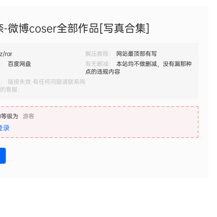
-微博coser全部作品[写真合集]
z/rar
解压教程：
网站最顶部有写
：
百度网盘
有无删减：
本站均不做删减，没有漏那种
点的违规内容
： 链接失效-有任何问题请联系网
的客服：
的等级为
游客
登录
盘