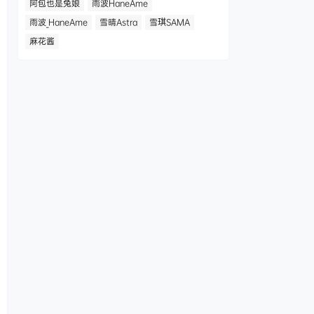
阿包也是兔娘
雨波HaneAme
雨波_HaneAme
雪晴Astra
雪琪SAMA
麻花酱