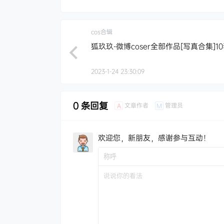
cos合辑
狐玖玖-微博coser全部作品[写真合集]1
2023-1-24 23:30:09
0 条回复
文章作者
管理员
A
M
欢迎您，新朋友，感谢参与互动！