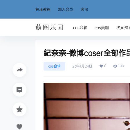
解压教程
加入会员
客服
萌图乐园
cos合辑
cos美图
次元资
紀奈奈-微博coser全部作
0
1.4k
cos合辑
23年1月24日