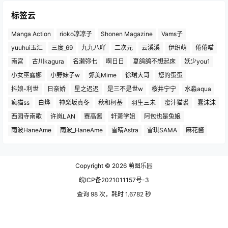
标签云
Manga Action
rioko凉凉子
Shonen Magazine
Vams子
yuuhui玉汇
三度_69
九九八吖
二次元
云溪溪
伊织萌
倦倦喵
南宫
古川kagura
名濑弥七
啊日日
夏鸽鸽不想起床
妖少you1
小女巫露娜
小野妹子w
弥美Mime
徐珺大哥
您的蛋蛋
抖娘-利世
日奈娇
星之迟迟
是三不是世w
桜井宁宁
水淼aqua
疯猫ss
白烨
神楽坂真冬
秋和柯基
羽生三未
蜜汁猫裘
蠢沫沫
西园寺南歌
许岚LAN
赛高酱
轩萧学姐
阿包也是兔娘
雨波HaneAme
雨波_HaneAme
雪晴Astra
雪琪SAMA
麻花酱
Copyright © 2026
萌图乐园
皖ICP备2021011157号-3
查询 98 次，耗时 1.6782 秒