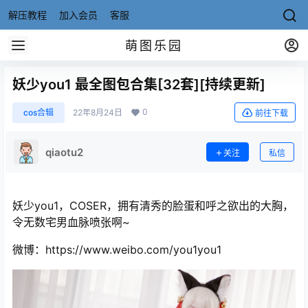
解压教程
加入会员
客服
萌图乐园
妖少you1 最全图包合集[32套][持续更新]
0
cos合辑
22年8月24日
前往下载
qiaotu2
关注
私信
妖少you1，COSER，拥有清秀的脸蛋和呼之欲出的大胸，
令无数宅男血脉喷张啊~
微博：https://www.weibo.com/you1you1