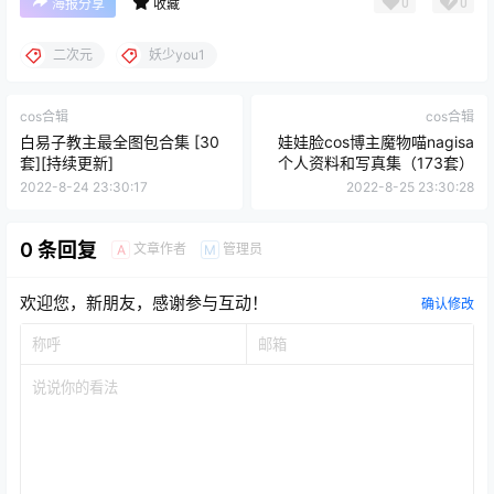
0
0
海报分享
收藏
二次元
妖少you1
cos合辑
cos合辑
白易子教主最全图包合集 [30
娃娃脸cos博主魔物喵nagisa
套][持续更新]
个人资料和写真集（173套）
2022-8-24 23:30:17
2022-8-25 23:30:28
0 条回复
文章作者
管理员
A
M
欢迎您，新朋友，感谢参与互动！
确认修改