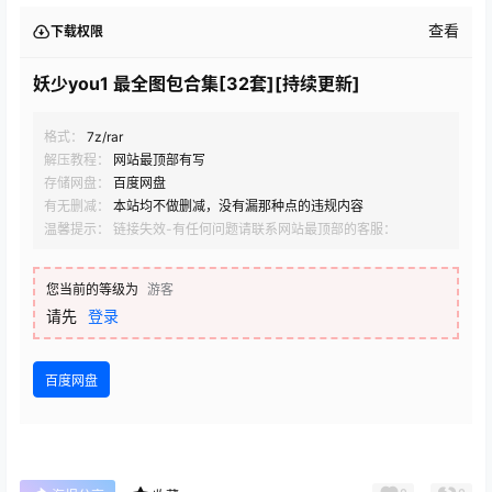
查看
下载权限
妖少you1 最全图包合集[32套][持续更新]
格式：
7z/rar
解压教程：
网站最顶部有写
存储网盘：
百度网盘
有无删减：
本站均不做删减，没有漏那种点的违规内容
温馨提示： 链接失效-有任何问题请联系网站最顶部的客服：
您当前的等级为
游客
请先
登录
百度网盘