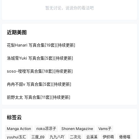
暂无讨论，说说你的看法吧
近期美图
花梨Hanari 写真合集[19套][持续更新]
洛城雪Yuki 写真合集[5套][持续更新]
soso-嗖嗖写真合集[18套][持续更新]
冉冉不甜v 写真合集[5套][持续更新]
前野太太 写真合集[11套][持续更新]
标签云
Manga Action
rioko凉凉子
Shonen Magazine
Vams子
yuuhui玉汇
三度_69
九九八吖
二次元
云溪溪
伊织萌
倦倦喵