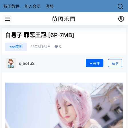
解压教程
加入会员
客服
萌图乐园
白易子 罪恶王冠 [6P-7MB]
0
cos美图
22年8月24日
qiaotu2
关注
私信