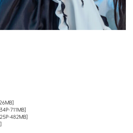
26MB]
P-711MB]
5P-482MB]
]