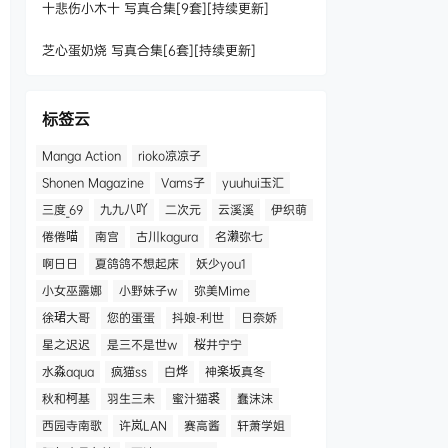
十悲伤小木十 写真合集[9套][持续更新]
芝心蛋奶烧 写真合集[6套][持续更新]
标签云
Manga Action
rioko凉凉子
Shonen Magazine
Vams子
yuuhui玉汇
三度_69
九九八吖
二次元
云溪溪
伊织萌
倦倦喵
南宫
古川kagura
名濑弥七
啊日日
夏鸽鸽不想起床
妖少you1
小女巫露娜
小野妹子w
弥美Mime
徐珺大哥
您的蛋蛋
抖娘-利世
日奈娇
星之迟迟
是三不是世w
桜井宁宁
水淼aqua
疯猫ss
白烨
神楽坂真冬
秋和柯基
羽生三未
蜜汁猫裘
蠢沫沫
西园寺南歌
许岚LAN
赛高酱
轩萧学姐