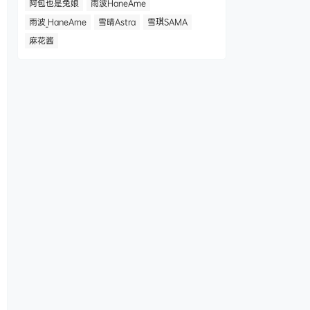
阿包也是兔娘
雨波HaneAme
雨波_HaneAme
雪晴Astra
雪琪SAMA
麻花酱