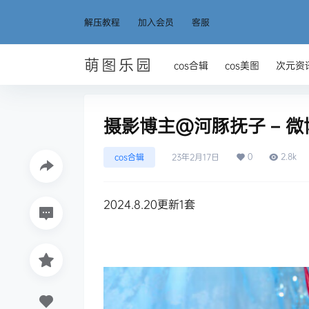
解压教程
加入会员
客服
萌图乐园
cos合辑
cos美图
次元资
摄影博主@河豚抚子 – 微
0
2.8k
cos合辑
23年2月17日
2024.8.20更新1套