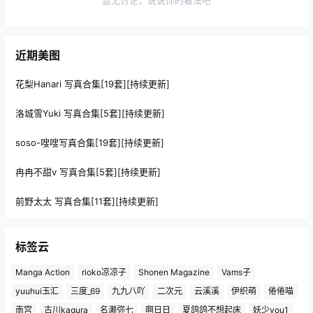
近期美图
花梨Hanari 写真合集[19套][持续更新]
洛城雪Yuki 写真合集[5套][持续更新]
soso-嗖嗖写真合集[19套][持续更新]
冉冉不甜v 写真合集[5套][持续更新]
前野太太 写真合集[11套][持续更新]
标签云
Manga Action
rioko凉凉子
Shonen Magazine
Vams子
yuuhui玉汇
三度_69
九九八吖
二次元
云溪溪
伊织萌
倦倦喵
南宫
古川kagura
名濑弥七
啊日日
夏鸽鸽不想起床
妖少you1