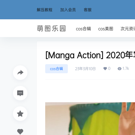
解压教程
加入会员
客服
萌图乐园
cos合辑
cos美图
次元资
[Manga Action] 202
0
1.7k
cos合辑
23年3月10日