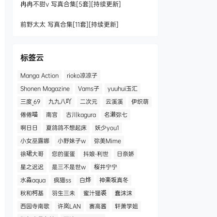
冉冉不甜v 写真合集[5套][持续更新]
前野太太 写真合集[11套][持续更新]
标签云
Manga Action
rioko凉凉子
Shonen Magazine
Vams子
yuuhui玉汇
三度_69
九九八吖
二次元
云溪溪
伊织萌
倦倦喵
南宫
古川kagura
名濑弥七
啊日日
夏鸽鸽不想起床
妖少you1
小女巫露娜
小野妹子w
弥美Mime
徐珺大哥
您的蛋蛋
抖娘-利世
日奈娇
星之迟迟
是三不是世w
桜井宁宁
水淼aqua
疯猫ss
白烨
神楽坂真冬
秋和柯基
羽生三未
蜜汁猫裘
蠢沫沫
西园寺南歌
许岚LAN
赛高酱
轩萧学姐