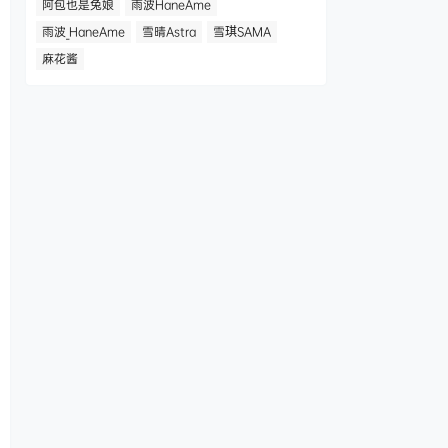
阿包也是兔娘
雨波HaneAme
雨波_HaneAme
雪晴Astra
雪琪SAMA
麻花酱