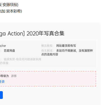
ga Action] 2020年写真合集
z/rar
解压教程：
网站最顶部有写
：
百度网盘
有无删减：
本站均不做删减，没有漏那种
点的违规内容
： 链接失效-有任何问题请联系网
的客服：
的等级为
游客
登录
盘