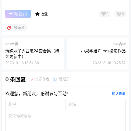
0
0
海报分享
收藏
筱崎爱
cos合辑
cos合辑
清纯妹子@西瓜24套合集（持
小泉学姐吖 cos摄影作品
续更新中）
2023-3-16 18:54:39
2023-3-16 19:25:52
0 条回复
文章作者
管理员
A
M
欢迎您，新朋友，感谢参与互动！
确认修改