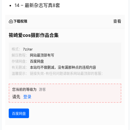
14 – 最新杂志写真8套
查看
下载权限
筱崎爱cos摄影作品合集
格式：
7z/rar
解压教程：
网站最顶部有写
存储网盘：
百度网盘
有无删减：
本站均不做删减，没有漏那种点的违规内容
温馨提示： 链接失效-有任何问题请联系网站最顶部的客服：
您当前的等级为
游客
请先
登录
百度网盘