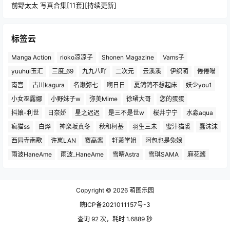
前野太太 写真合集[11套][持续更新]
标签云
Manga Action
rioko凉凉子
Shonen Magazine
Vams子
yuuhui玉汇
三度_69
九九八吖
二次元
云溪溪
伊织萌
倦倦喵
南宫
古川kagura
名濑弥七
啊日日
夏鸽鸽不想起床
妖少you1
小女巫露娜
小野妹子w
弥美Mime
徐珺大哥
您的蛋蛋
抖娘-利世
日奈娇
星之迟迟
是三不是世w
桜井宁宁
水淼aqua
疯猫ss
白烨
神楽坂真冬
秋和柯基
羽生三未
蜜汁猫裘
蠢沫沫
西园寺南歌
许岚LAN
赛高酱
轩萧学姐
阿包也是兔娘
雨波HaneAme
雨波_HaneAme
雪晴Astra
雪琪SAMA
麻花酱
Copyright © 2026
萌图乐园
皖ICP备2021011157号-3
查询 92 次，耗时 1.6889 秒