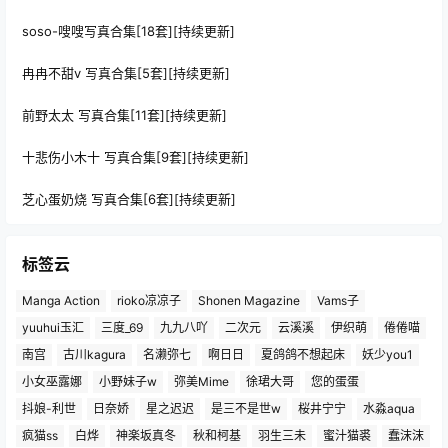
soso-嗖嗖写真合集[18套][持续更新]
冉冉不甜v 写真合集[5套][持续更新]
前野太太 写真合集[11套][持续更新]
十悲伤小木十 写真合集[9套][持续更新]
芝心蛋奶烧 写真合集[6套][持续更新]
标签云
Manga Action
rioko凉凉子
Shonen Magazine
Vams子
yuuhui玉汇
三度_69
九九八吖
二次元
云溪溪
伊织萌
倦倦喵
南宫
古川kagura
名濑弥七
啊日日
夏鸽鸽不想起床
妖少you1
小女巫露娜
小野妹子w
弥美Mime
徐珺大哥
您的蛋蛋
抖娘-利世
日奈娇
星之迟迟
是三不是世w
桜井宁宁
水淼aqua
疯猫ss
白烨
神楽坂真冬
秋和柯基
羽生三未
蜜汁猫裘
蠢沫沫