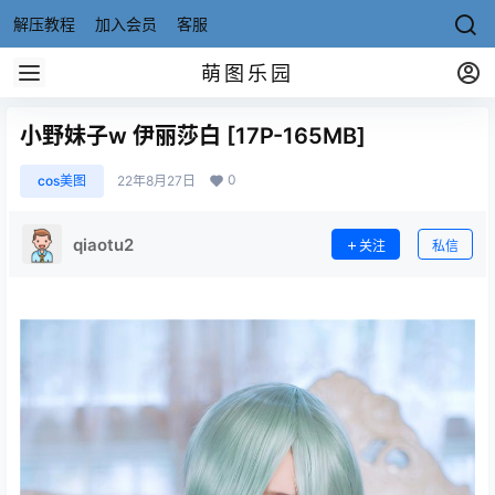
解压教程
加入会员
客服
萌图乐园
小野妹子w 伊丽莎白 [17P-165MB]
0
cos美图
22年8月27日
qiaotu2
关注
私信