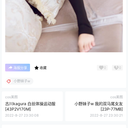
0
0
海报分享
收藏
小野妹子w
cos美图
cos美图
古川kagura 白丝体操运动服
小野妹子w 我的双马尾女友
[43P2V170M]
[23P-77MB]
2022-8-27 23:30:08
2022-8-27 23:30:21