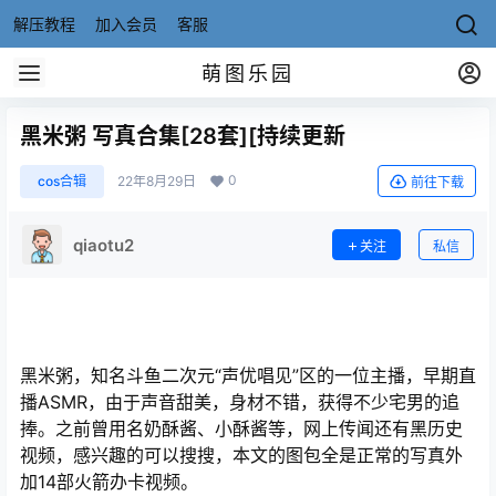
解压教程
加入会员
客服
萌图乐园
黑米粥 写真合集[28套][持续更新
0
cos合辑
22年8月29日
前往下载
qiaotu2
关注
私信
黑米粥，知名斗鱼二次元“声优唱见”区的一位主播，早期直
播ASMR，由于声音甜美，身材不错，获得不少宅男的追
捧。之前曾用名奶酥酱、小酥酱等，网上传闻还有黑历史
视频，感兴趣的可以搜搜，本文的图包全是正常的写真外
加14部火箭办卡视频。