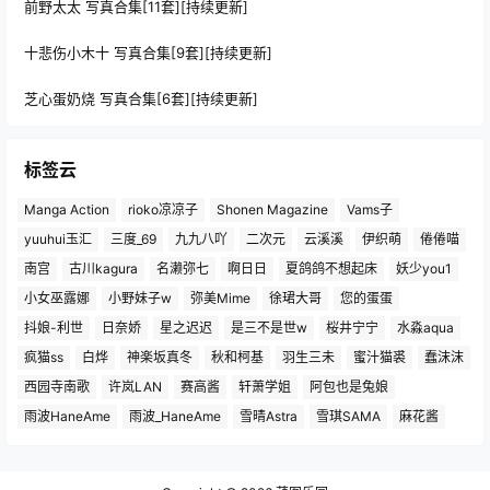
前野太太 写真合集[11套][持续更新]
十悲伤小木十 写真合集[9套][持续更新]
芝心蛋奶烧 写真合集[6套][持续更新]
标签云
Manga Action
rioko凉凉子
Shonen Magazine
Vams子
yuuhui玉汇
三度_69
九九八吖
二次元
云溪溪
伊织萌
倦倦喵
南宫
古川kagura
名濑弥七
啊日日
夏鸽鸽不想起床
妖少you1
小女巫露娜
小野妹子w
弥美Mime
徐珺大哥
您的蛋蛋
抖娘-利世
日奈娇
星之迟迟
是三不是世w
桜井宁宁
水淼aqua
疯猫ss
白烨
神楽坂真冬
秋和柯基
羽生三未
蜜汁猫裘
蠢沫沫
西园寺南歌
许岚LAN
赛高酱
轩萧学姐
阿包也是兔娘
雨波HaneAme
雨波_HaneAme
雪晴Astra
雪琪SAMA
麻花酱