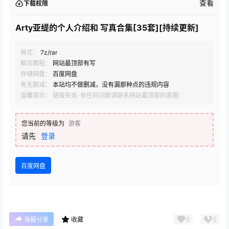
查看
下载权限
Arty亚缇的个人介绍和 写真合集[35套][持续更新]
格式：
7z/rar
解压教程：
网站最顶部有写
存储网盘：
百度网盘
有无删减：
本站均不做删减，没有漏那种点的违规内容
温馨提示： 链接失效-有任何问题请联系网站最顶部的客服：
您当前的等级为
游客
请先
登录
百度网盘
0
0
海报分享
收藏