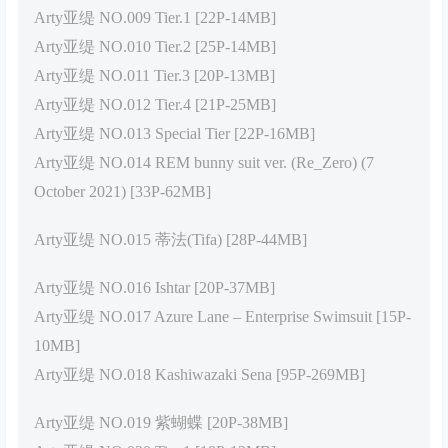
Arty亚缇 NO.009 Tier.1 [22P-14MB]
Arty亚缇 NO.010 Tier.2 [25P-14MB]
Arty亚缇 NO.011 Tier.3 [20P-13MB]
Arty亚缇 NO.012 Tier.4 [21P-25MB]
Arty亚缇 NO.013 Special Tier [22P-16MB]
Arty亚缇 NO.014 REM bunny suit ver. (Re_Zero) (7
October 2021) [33P-62MB]
Arty亚缇 NO.015 蒂法(Tifa) [28P-44MB]
Arty亚缇 NO.016 Ishtar [20P-37MB]
Arty亚缇 NO.017 Azure Lane – Enterprise Swimsuit [15P-
10MB]
Arty亚缇 NO.018 Kashiwazaki Sena [95P-269MB]
Arty亚缇 NO.019 紫蝴蝶 [20P-38MB]