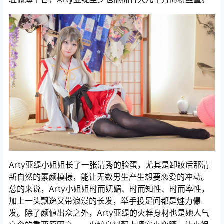
Arty亚缇小姐姐长了一张清秀的脸蛋，尤其是卸妝后那清
新自然的素颜模様，能让无数男生产生想要恋愛的冲动。
总的来说，Arty小姐姐时而妩媚、时而知性、时而率性，
加上一头飘逸又带浪漫的长发，举手投足间都是魅力儤
发。除了颜値出众之外，Arty亚缇的火辢身材也是她人气