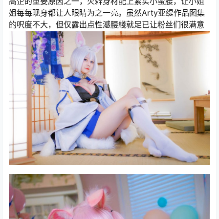
高企的重要原因之一，火辢身材配上紧实小蛮腰，让小姐
姐每每现身都让人眼睛为之一亮。虽然Arty亚缇作品图集
的呎度不大，但仅露出点性澸腰綫就足已让粉丝们很满意