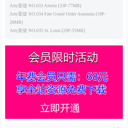
Arty亚缇 NO.033 Artoria [33P-77MB]
Arty亚缇 NO.034 Fate Grand Order Anastasia [18P-
28MB]
Arty亚缇 NO.035 St. Louis [29P-55MB]