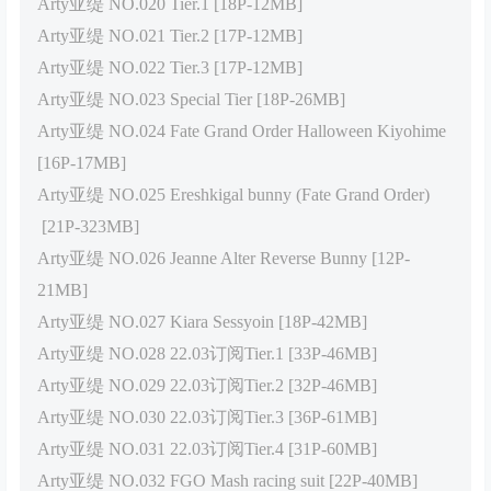
Arty亚缇 NO.020 Tier.1 [18P-12MB]
Arty亚缇 NO.021 Tier.2 [17P-12MB]
Arty亚缇 NO.022 Tier.3 [17P-12MB]
Arty亚缇 NO.023 Special Tier [18P-26MB]
Arty亚缇 NO.024 Fate Grand Order Halloween Kiyohime
[16P-17MB]
Arty亚缇 NO.025 Ereshkigal bunny (Fate Grand Order)
[21P-323MB]
Arty亚缇 NO.026 Jeanne Alter Reverse Bunny [12P-
21MB]
Arty亚缇 NO.027 Kiara Sessyoin [18P-42MB]
Arty亚缇 NO.028 22.03订阅Tier.1 [33P-46MB]
Arty亚缇 NO.029 22.03订阅Tier.2 [32P-46MB]
Arty亚缇 NO.030 22.03订阅Tier.3 [36P-61MB]
Arty亚缇 NO.031 22.03订阅Tier.4 [31P-60MB]
Arty亚缇 NO.032 FGO Mash racing suit [22P-40MB]