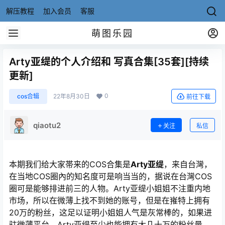
解压教程
加入会员
客服
萌图乐园
Arty亚缇的个人介绍和 写真合集[35套][持续
更新]
0
cos合辑
22年8月30日
前往下载
qiaotu2
关注
私信
本期我们给大家帯来的COS合集是
Arty亚缇
，来自台灣，
在当地COS圈內的知名度可是响当当的，据说在台灣COS
圈可是能够排进前三的人物。Arty亚缇小姐姐不注重内地
市场，所以在微薄上找不到她的账号，但是在嶊特上拥有
20万的粉丝，这足以证明小姐姐人气是灰常棒的，如果进
驻微薄平台，Arty亚缇至少也能拥有大几十万的粉丝量。