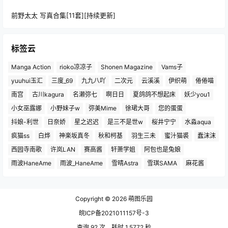
前野太太 写真合集[11套][持续更新]
标签云
Manga Action
rioko凉凉子
Shonen Magazine
Vams子
yuuhui玉汇
三度_69
九九八吖
二次元
云溪溪
伊织萌
倦倦喵
南宫
古川kagura
名濑弥七
啊日日
夏鸽鸽不想起床
妖少you1
小女巫露娜
小野妹子w
弥美Mime
徐珺大哥
您的蛋蛋
抖娘-利世
日奈娇
星之迟迟
是三不是世w
桜井宁宁
水淼aqua
疯猫ss
白烨
神楽坂真冬
秋和柯基
羽生三未
蜜汁猫裘
蠢沫沫
西园寺南歌
许岚LAN
赛高酱
轩萧学姐
阿包也是兔娘
雨波HaneAme
雨波_HaneAme
雪晴Astra
雪琪SAMA
麻花酱
Copyright © 2026
萌图乐园
皖ICP备2021011157号-3
查询 92 次，耗时 1.5772 秒