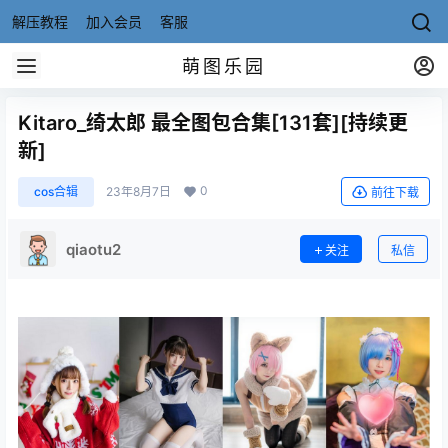
解压教程
加入会员
客服
萌图乐园
Kitaro_绮太郎 最全图包合集[131套][持续更
新]
0
cos合辑
23年8月7日
前往下载
qiaotu2
关注
私信