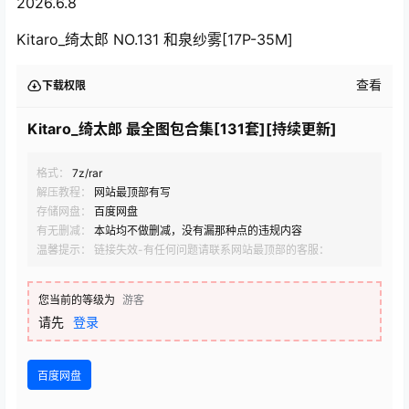
2026.6.8
Kitaro_绮太郎 NO.131 和泉纱雾[17P-35M]
查看
下载权限
Kitaro_绮太郎 最全图包合集[131套][持续更新]
格式：
7z/rar
解压教程：
网站最顶部有写
存储网盘：
百度网盘
有无删减：
本站均不做删减，没有漏那种点的违规内容
温馨提示： 链接失效-有任何问题请联系网站最顶部的客服：
您当前的等级为
游客
请先
登录
百度网盘