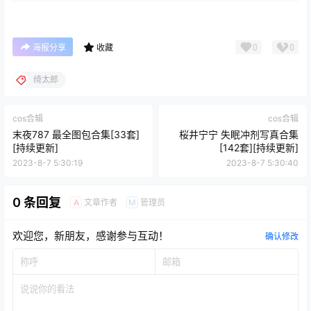
0
0
海报分享
收藏
绮太郎
cos合辑
cos合辑
末夜787 最全图包合集[33套]
桜井宁宁 失眠冲剂写真合集
[持续更新]
[142套][持续更新]
2023-8-7 5:30:19
2023-8-7 5:30:40
0 条回复
文章作者
管理员
A
M
欢迎您，新朋友，感谢参与互动！
确认修改