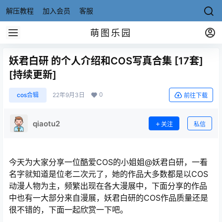
解压教程
加入会员
客服
萌图乐园
妖君白研 的个人介绍和COS写真合集 [17套]
[持续更新]
0
cos合辑
22年9月3日
前往下载
qiaotu2
关注
私信
今天为大家分享一位酷爱COS的小姐姐@妖君白研，一看
名字就知道是位老二次元了，她的作品大多数都是以COS
动漫人物为主，频繁出现在各大漫展中，下面分享的作品
中也有一大部分来自漫展，妖君白研的COS作品质量还是
很不错的，下面一起欣赏一下吧。