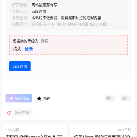
解压教程：
网站最顶部有写
存储网盘：
百度网盘
有无删减：
本站均不做删减，没有漏那种点的违规内容
温馨提示： 链接失效-有任何问题请联系网站最顶部的客服：
您当前的等级为
游客
请先
登录
百度网盘
0
0
海报分享
收藏
妖君白研
cos合辑
cos合辑
田璐璐 微博coser全部作品[写
弥美Mime 艶娘幻夢宝釵[40P-