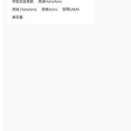
阿包也是兔娘
雨波HaneAme
雨波_HaneAme
雪晴Astra
雪琪SAMA
麻花酱