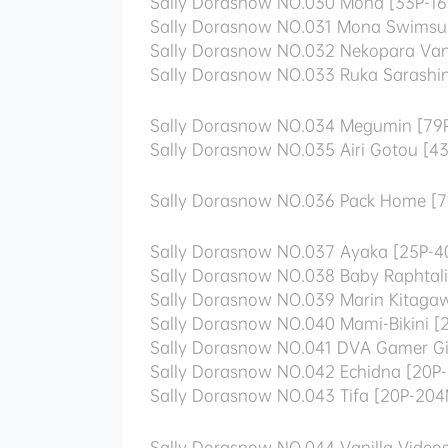
Sally Dorasnow NO.030 Mona [33P-1
Sally Dorasnow NO.031 Mona Swimsui
Sally Dorasnow NO.032 Nekopara Vani
Sally Dorasnow NO.033 Ruka Sarash
Sally Dorasnow NO.034 Megumin [79
Sally Dorasnow NO.035 Airi Gotou [4
Sally Dorasnow NO.036 Pack Home [7
Sally Dorasnow NO.037 Ayaka [25P-
Sally Dorasnow NO.038 Baby Raphtal
Sally Dorasnow NO.039 Marin Kitaga
Sally Dorasnow NO.040 Mami-Bikini [
Sally Dorasnow NO.041 DVA Gamer Gi
Sally Dorasnow NO.042 Echidna [20P
Sally Dorasnow NO.043 Tifa [20P-20
Sally Dorasnow NO.044 Vanilla Video