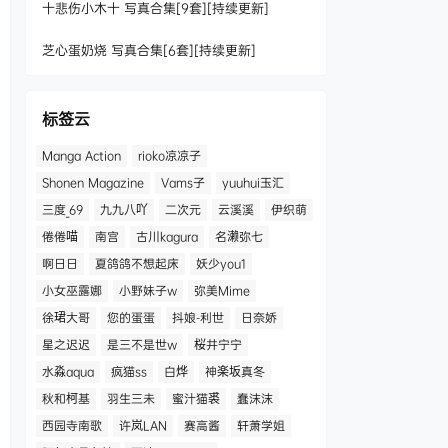
十悲伤小木十 写真合集[9套][持续更新]
芝心蛋奶烧 写真合集[6套][持续更新]
标签云
Manga Action
rioko凉凉子
Shonen Magazine
Vams子
yuuhui玉汇
三度_69
九九八吖
二次元
云溪溪
伊织萌
倦倦喵
南宫
古川kagura
名濑弥七
啊日日
夏鸽鸽不想起床
妖少you1
小女巫露娜
小野妹子w
弥美Mime
徐珺大哥
您的蛋蛋
抖娘-利世
日奈娇
星之迟迟
是三不是世w
桜井宁宁
水淼aqua
疯猫ss
白烨
神楽坂真冬
秋和柯基
羽生三未
蜜汁猫裘
蠢沫沫
西园寺南歌
许岚LAN
赛高酱
轩萧学姐