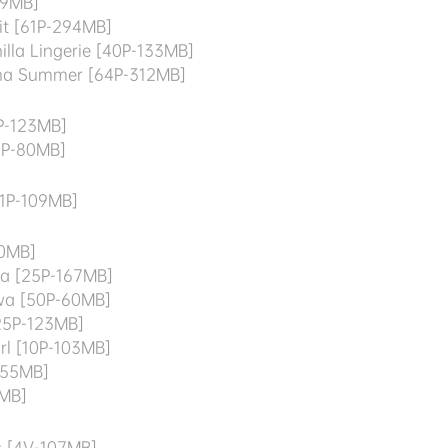
69MB]
t [61P-294MB]
lla Lingerie [40P-133MB]
ina Summer [64P-312MB]
P-123MB]
3P-80MB]
1P-109MB]
40MB]
ia [25P-167MB]
wa [50P-60MB]
25P-123MB]
rl [10P-103MB]
-55MB]
4MB]
s [4V-107MB]