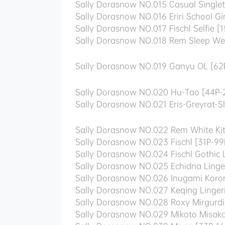
Sally Dorasnow NO.015 Casual Single
Sally Dorasnow NO.016 Eriri School Gi
Sally Dorasnow NO.017 Fischl Selfie [
Sally Dorasnow NO.018 Rem Sleep We
Sally Dorasnow NO.019 Ganyu OL [62
Sally Dorasnow NO.020 Hu-Tao [44P
Sally Dorasnow NO.021 Eris-Greyrat-
Sally Dorasnow NO.022 Rem White Kit
Sally Dorasnow NO.023 Fischl [31P-9
Sally Dorasnow NO.024 Fischl Gothic 
Sally Dorasnow NO.025 Echidna Linge
Sally Dorasnow NO.026 Inugami Koro
Sally Dorasnow NO.027 Keqing Linger
Sally Dorasnow NO.028 Roxy Mirgurd
Sally Dorasnow NO.029 Mikoto Misak