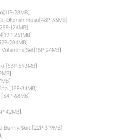
na[11P-28MB]
jo, Okarishimasu[48P-33MB]
[28P-124MB]
l[19P-251MB]
[52P-284MB]
 Valentine Set[15P-24MB]
ki [53P-593MB]
02MB]
7MB]
Boo [18P-84MB]
t [34P-68MB]
36P-42MB]
o Bunny Suit [22P-319MB]
B]