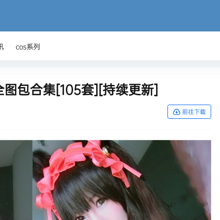
讯
cos系列
S最全图包合集[105套][持续更新]
前往下载