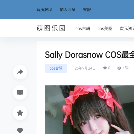
解压教程
加入会员
客服
萌图乐园
cos合辑
cos美图
次元资
Sally Dorasnow CO
0
1.5k
cos合辑
23年9月24日