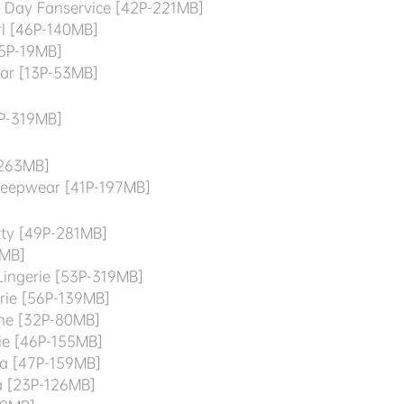
t Day Fanservice [42P-221MB]
rl [46P-140MB]
15P-19MB]
ar [13P-53MB]
P-319MB]
-263MB]
Sleepwear [41P-197MB]
ty [49P-281MB]
9MB]
Lingerie [53P-319MB]
rie [56P-139MB]
ne [32P-80MB]
ie [46P-155MB]
ia [47P-159MB]
a [23P-126MB]