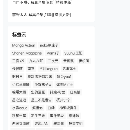
冉冉不甜v 写真合集[5套][持续更新]
前野太太 写真合集[11套][持续更新]
标签云
Manga Action
rioko凉凉子
Shonen Magazine
Vams子
yuuhui玉汇
三度_69
九九八吖
二次元
云溪溪
伊织萌
倦倦喵
南宫
古川kagura
名濑弥七
啊日日
夏鸽鸽不想起床
妖少you1
小女巫露娜
小野妹子w
弥美Mime
徐珺大哥
您的蛋蛋
抖娘-利世
日奈娇
星之迟迟
是三不是世w
桜井宁宁
水淼aqua
疯猫ss
白烨
神楽坂真冬
秋和柯基
羽生三未
蜜汁猫裘
蠢沫沫
西园寺南歌
许岚LAN
赛高酱
轩萧学姐