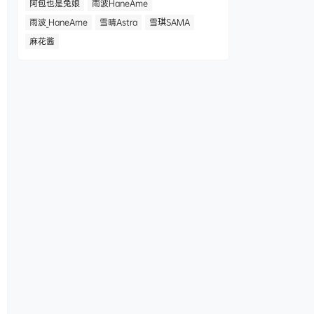
阿包也是兔娘
雨波HaneAme
雨波_HaneAme
雪晴Astra
雪琪SAMA
麻花酱