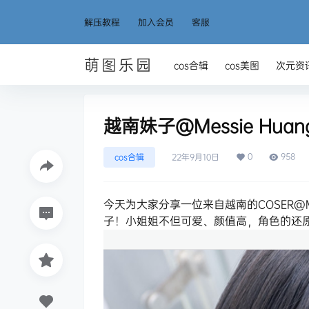
解压教程
加入会员
客服
萌图乐园
cos合辑
cos美图
次元资
越南妹子@Messie Hua
0
958
cos合辑
22年9月10日
今天为大家分享一位来自越南的COSER@M
子！小姐姐不但可爱、颜值高，角色的还原