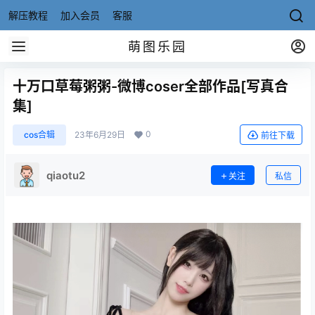
解压教程
加入会员
客服
萌图乐园
十万口草莓粥粥-微博coser全部作品[写真合
集]
0
cos合辑
23年6月29日
前往下载
qiaotu2
关注
私信