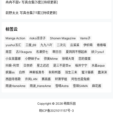
冉冉不甜v 写真合集[5套][持续更新]
前野太太 写真合集[11套][持续更新]
标签云
Manga Action
rioko凉凉子
Shonen Magazine
Vams子
yuuhui玉汇
三度_69
九九八吖
二次元
云溪溪
伊织萌
倦倦喵
南宫
古川kagura
名濑弥七
啊日日
夏鸽鸽不想起床
妖少you1
小女巫露娜
小野妹子w
弥美Mime
徐珺大哥
您的蛋蛋
抖娘-利世
日奈娇
星之迟迟
是三不是世w
桜井宁宁
水淼aqua
疯猫ss
白烨
神楽坂真冬
秋和柯基
羽生三未
蜜汁猫裘
蠢沫沫
西园寺南歌
许岚LAN
赛高酱
轩萧学姐
阿包也是兔娘
雨波HaneAme
雨波_HaneAme
雪晴Astra
雪琪SAMA
麻花酱
Copyright © 2026
萌图乐园
皖ICP备2021011157号-3