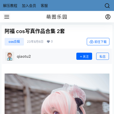
解压教程
加入会员
客服
萌图乐园
阿福 cos写真作品合集 2套
0
cos合辑
23年8月6日
前往下载
qiaotu2
关注
私信