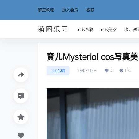
解压教程
加入会员
客服
萌图乐园
cos合辑
cos美图
次元资
寶儿Mysterial cos写
0
1.2k
cos合辑
23年8月8日