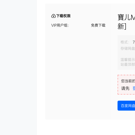
寶儿M
下载权限
新]
VIP用户组：
免费下载
格式：
7
存储网盘
温馨提示
站最顶部
您当前
请先
百度网