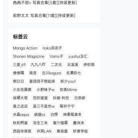
冉冉不甜v 写真合集[5套][持续更新]
前野太太 写真合集[11套][持续更新]
标签云
Manga Action
rioko凉凉子
Shonen Magazine
Vams子
yuuhui玉汇
三度_69
九九八吖
二次元
云溪溪
伊织萌
倦倦喵
南宫
古川kagura
名濑弥七
啊日日
夏鸽鸽不想起床
妖少you1
小女巫露娜
小野妹子w
弥美Mime
徐珺大哥
您的蛋蛋
抖娘-利世
日奈娇
星之迟迟
是三不是世w
桜井宁宁
水淼aqua
疯猫ss
白烨
神楽坂真冬
秋和柯基
羽生三未
蜜汁猫裘
蠢沫沫
西园寺南歌
许岚LAN
赛高酱
轩萧学姐