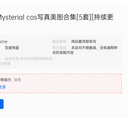
ysterial cos写真美图合集[5套][持续更
z/rar
解压教程：
网站最顶部有写
：
百度网盘
有无删减：
本站均不做删减，没有漏那种
点的违规内容
： 链接失效-有任何问题请联系网
的客服：
的等级为
游客
登录
盘