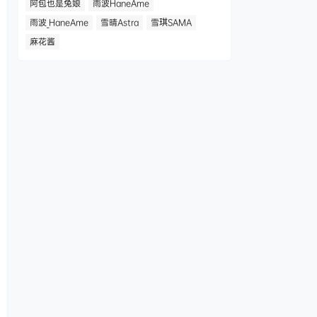
阿包也是兔娘
雨波HaneAme
雨波_HaneAme
雪晴Astra
雪琪SAMA
麻花酱