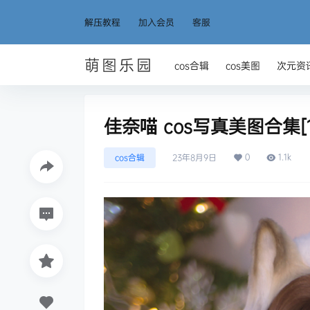
解压教程
加入会员
客服
萌图乐园
cos合辑
cos美图
次元资
佳奈喵 cos写真美图合集[
0
1.1k
cos合辑
23年8月9日