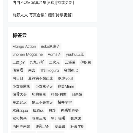
冉冉不甜v 写真合集[5套][持续更新]
前野太太 写真合集[11套][持续更新]
标签云
Manga Action
rioko凉凉子
Shonen Magazine
Vams子
yuuhui玉汇
三度_69
九九八吖
二次元
云溪溪
伊织萌
倦倦喵
南宫
古川kagura
名濑弥七
啊日日
夏鸽鸽不想起床
妖少you1
小女巫露娜
小野妹子w
弥美Mime
徐珺大哥
您的蛋蛋
抖娘-利世
日奈娇
星之迟迟
是三不是世w
桜井宁宁
水淼aqua
疯猫ss
白烨
神楽坂真冬
秋和柯基
羽生三未
蜜汁猫裘
蠢沫沫
西园寺南歌
许岚LAN
赛高酱
轩萧学姐