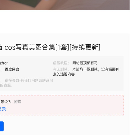
 cos写真美图合集[1套][持续更新]
z/rar
解压教程：
网站最顶部有写
：
百度网盘
有无删减：
本站均不做删减，没有漏那种
点的违规内容
： 链接失效-有任何问题请联系网
的客服：
的等级为
游客
登录
盘