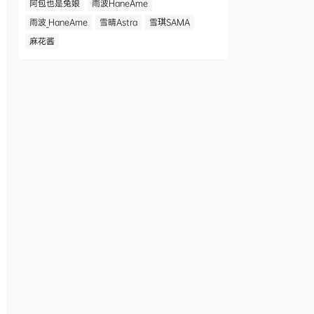
阿包也是兔娘
雨波HaneAme
雨波_HaneAme
雪晴Astra
雪琪SAMA
麻花酱