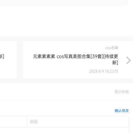
cos合辑
新]
元素素素素 cos写真美图合集[39套][持续更
新]
2023-8-9 16:22:01
提示标题
确认修改