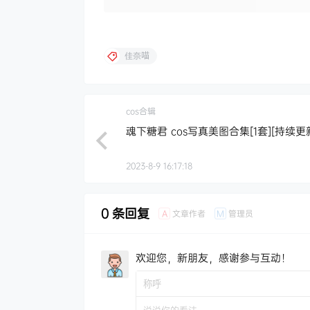
佳奈喵
cos合辑
魂下糖君 cos写真美图合集[1套][持续更
2023-8-9 16:17:18
0 条回复
文章作者
管理员
A
M
欢迎您，新朋友，感谢参与互动！