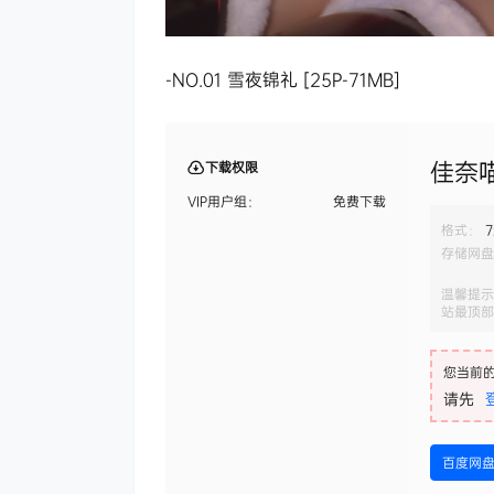
-NO.01 雪夜锦礼 [25P-71MB]
佳奈喵
下载权限
VIP用户组：
免费下载
格式：
7
存储网盘
温馨提示
站最顶部
您当前
请先
百度网