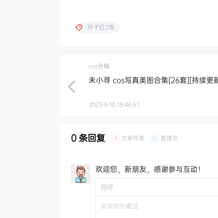
轩子巨2兔
cos合辑
未小寻 cos写真美图合集[26套][持续更新
2023-8-10 15:46:57
0 条回复
文章作者
管理员
A
M
欢迎您，新朋友，感谢参与互动！