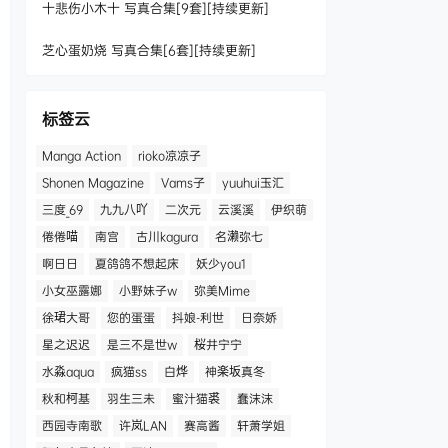
十悲伤小木十 写真合集[9套][持续更新]
芝心蛋奶烧 写真合集[6套][持续更新]
标签云
Manga Action
rioko凉凉子
Shonen Magazine
Vams子
yuuhui玉汇
三度_69
九九八吖
二次元
云溪溪
伊织萌
倦倦喵
南宫
古川kagura
名濑弥七
啊日日
夏鸽鸽不想起床
妖少you1
小女巫露娜
小野妹子w
弥美Mime
徐珺大哥
您的蛋蛋
抖娘-利世
日奈娇
星之迟迟
是三不是世w
桜井宁宁
水淼aqua
疯猫ss
白烨
神楽坂真冬
秋和柯基
羽生三未
蜜汁猫裘
蠢沫沫
西园寺南歌
许岚LAN
赛高酱
轩萧学姐