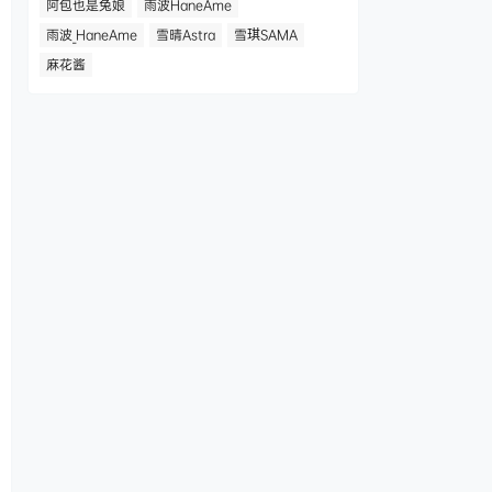
阿包也是兔娘
雨波HaneAme
雨波_HaneAme
雪晴Astra
雪琪SAMA
麻花酱