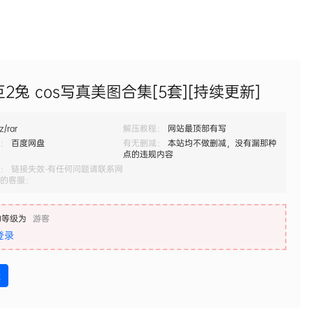
2兔 cos写真美图合集[5套][持续更新]
z/rar
解压教程：
网站最顶部有写
：
百度网盘
有无删减：
本站均不做删减，没有漏那种
点的违规内容
： 链接失效-有任何问题请联系网
的客服：
的等级为
游客
登录
盘