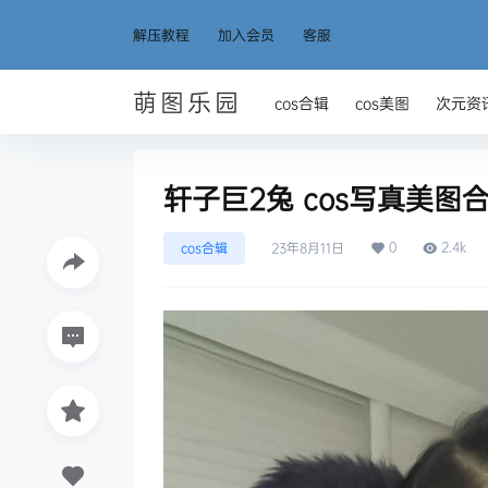
解压教程
加入会员
客服
萌图乐园
cos合辑
cos美图
次元资
轩子巨2兔 cos写真美图合
0
2.4k
cos合辑
23年8月11日