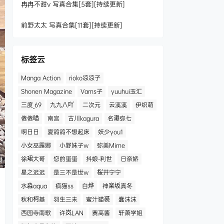
冉冉不甜v 写真合集[5套][持续更新]
前野太太 写真合集[11套][持续更新]
标签云
Manga Action
rioko凉凉子
Shonen Magazine
Vams子
yuuhui玉汇
三度_69
九九八吖
二次元
云溪溪
伊织萌
倦倦喵
南宫
古川kagura
名濑弥七
啊日日
夏鸽鸽不想起床
妖少you1
小女巫露娜
小野妹子w
弥美Mime
徐珺大哥
您的蛋蛋
抖娘-利世
日奈娇
星之迟迟
是三不是世w
桜井宁宁
水淼aqua
疯猫ss
白烨
神楽坂真冬
秋和柯基
羽生三未
蜜汁猫裘
蠢沫沫
西园寺南歌
许岚LAN
赛高酱
轩萧学姐