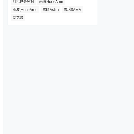
阿包也是兔娘
雨波HaneAme
雨波_HaneAme
雪晴Astra
雪琪SAMA
麻花酱