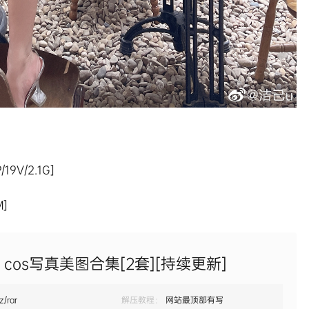
9V/2.1G]
]
 cos写真美图合集[2套][持续更新]
z/rar
解压教程：
网站最顶部有写