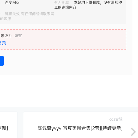
：
百度网盘
有无删减：
本站均不做删减，没有漏那种
点的违规内容
： 链接失效-有任何问题请联系网
的客服：
的等级为
游客
登录
盘
cos合辑
更新]
陈佩奇yyyy 写真美图合集[2套][持续更新]