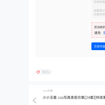
存储网盘
温馨提示
站最顶部
您当前
请先
百度网
洁己u
cos合辑
小小玉酱 cos写真美图合集[24套][持续