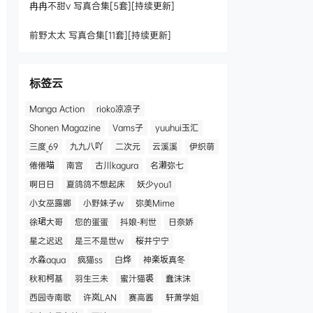
冉冉不甜v 写真合集[5套][持续更新]
前野太太 写真合集[11套][持续更新]
标签云
Manga Action
rioko凉凉子
Shonen Magazine
Vams子
yuuhui玉汇
三度_69
九九八吖
二次元
云溪溪
伊织萌
倦倦喵
南宫
古川kagura
名濑弥七
啊日日
夏鸽鸽不想起床
妖少you1
小女巫露娜
小野妹子w
弥美Mime
徐珺大哥
您的蛋蛋
抖娘-利世
日奈娇
星之迟迟
是三不是世w
桜井宁宁
水淼aqua
疯猫ss
白烨
神楽坂真冬
秋和柯基
羽生三未
蜜汁猫裘
蠢沫沫
西园寺南歌
许岚LAN
赛高酱
轩萧学姐