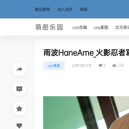
解压教程
加入会员
客服
萌图乐园
cos合辑
cos美图
次元资
雨波HaneAme_火影忍者寫
2
2.5k
cos美图
22年9月21日