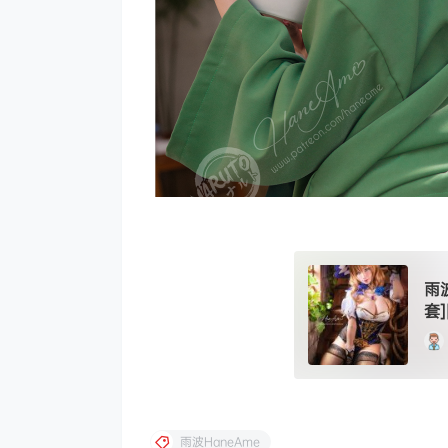
雨波
套
雨波HaneAme