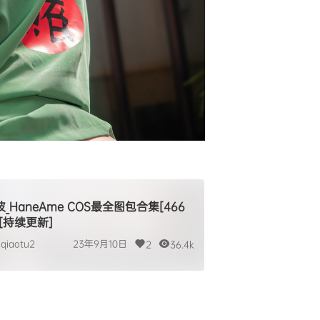
_HaneAme COS最全图包合集[466
][持续更新]
qiaotu2
23年9月10日
2
36.4k