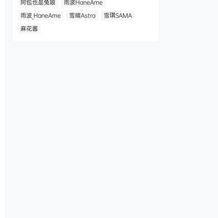
阿包也是兔娘
雨波HaneAme
雨波_HaneAme
雪晴Astra
雪琪SAMA
麻花酱