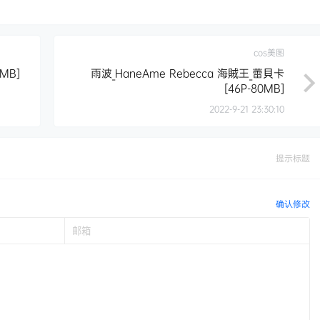
cos美图
MB]
雨波_HaneAme Rebecca 海賊王_蕾貝卡
[46P-80MB]
2022-9-21 23:30:10
提示标题
确认修改