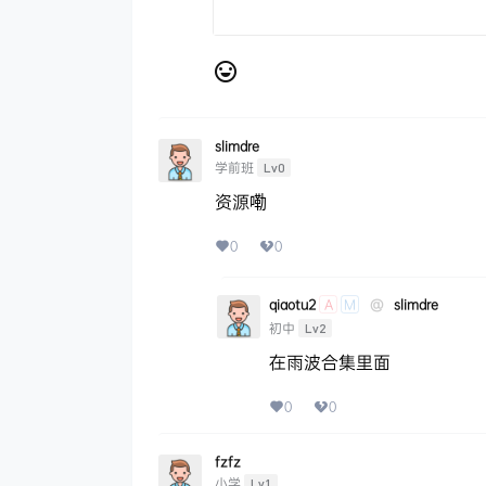
slimdre
学前班
Lv0
资源嘞
0
0
qiaotu2
@
slimdre
A
M
初中
Lv2
在雨波合集里面
0
0
fzfz
小学
Lv1