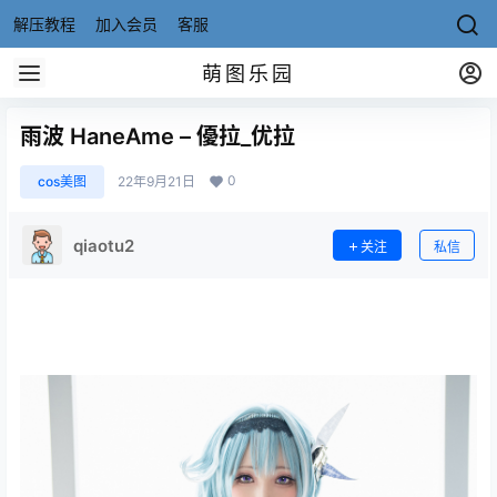
解压教程
加入会员
客服
萌图乐园
雨波 HaneAme – 優拉_优拉
0
cos美图
22年9月21日
qiaotu2
关注
私信