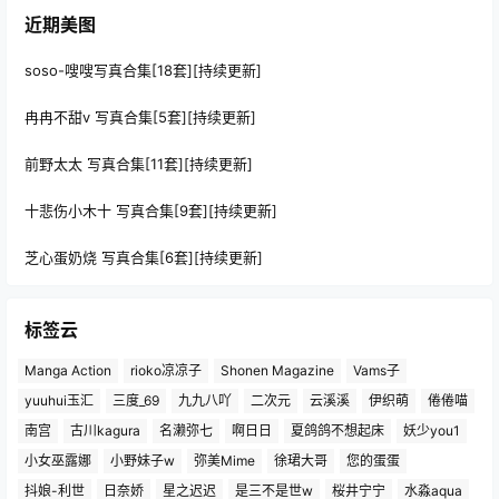
近期美图
soso-嗖嗖写真合集[18套][持续更新]
冉冉不甜v 写真合集[5套][持续更新]
前野太太 写真合集[11套][持续更新]
十悲伤小木十 写真合集[9套][持续更新]
芝心蛋奶烧 写真合集[6套][持续更新]
标签云
Manga Action
rioko凉凉子
Shonen Magazine
Vams子
yuuhui玉汇
三度_69
九九八吖
二次元
云溪溪
伊织萌
倦倦喵
南宫
古川kagura
名濑弥七
啊日日
夏鸽鸽不想起床
妖少you1
小女巫露娜
小野妹子w
弥美Mime
徐珺大哥
您的蛋蛋
抖娘-利世
日奈娇
星之迟迟
是三不是世w
桜井宁宁
水淼aqua