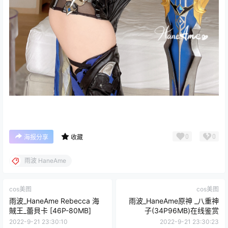
0
0
海报分享
收藏
雨波 HaneAme
cos美图
cos美图
雨波_HaneAme Rebecca 海
雨波_HaneAme原神 _八重神
賊王_蕾貝卡 [46P-80MB]
子(34P96MB)在线鉴赏
2022-9-21 23:30:10
2022-9-21 23:30:23