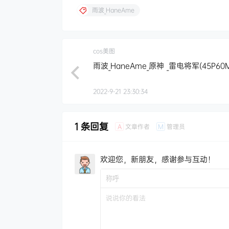
雨波_HaneAme
cos美图
雨波_HaneAme_原神 _雷电将军(45P60
2022-9-21 23:30:34
1 条回复
文章作者
管理员
A
M
欢迎您，新朋友，感谢参与互动！