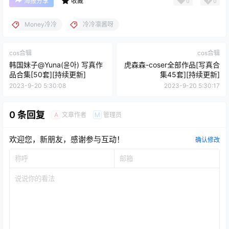
0
0
海报分享
收藏
Money冷冷
冷冷凛酱呀
cos合辑
cos合辑
韩国妹子@Yuna(윤아) 写真作
虎森森-coser全部作品[写真合
品合集[50套][持续更新]
集45套][持续更新]
2023-9-20 5:30:08
2023-9-20 5:30:17
0 条回复
文章作者
管理员
A
M
欢迎您，新朋友，感谢参与互动！
确认修改