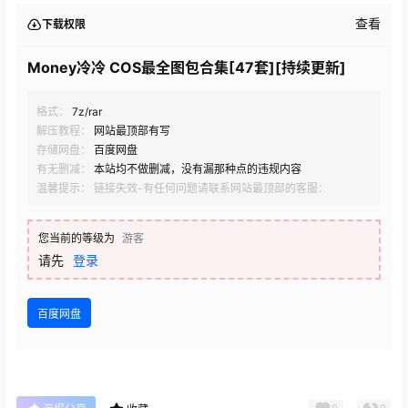
查看
下载权限
Money冷冷 COS最全图包合集[47套][持续更新]
格式：
7z/rar
解压教程：
网站最顶部有写
存储网盘：
百度网盘
有无删减：
本站均不做删减，没有漏那种点的违规内容
温馨提示： 链接失效-有任何问题请联系网站最顶部的客服：
您当前的等级为
游客
请先
登录
百度网盘