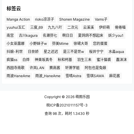
标签云
Manga Action
rioko凉凉子
Shonen Magazine
Vams子
yuuhui玉汇
三度_69
九九八吖
二次元
云溪溪
伊织萌
倦倦喵
南宫
古川kagura
名濑弥七
啊日日
夏鸽鸽不想起床
妖少you1
小女巫露娜
小野妹子w
弥美Mime
徐珺大哥
您的蛋蛋
抖娘-利世
日奈娇
星之迟迟
是三不是世w
桜井宁宁
水淼aqua
疯猫ss
白烨
神楽坂真冬
秋和柯基
羽生三未
蜜汁猫裘
蠢沫沫
西园寺南歌
许岚LAN
赛高酱
轩萧学姐
阿包也是兔娘
雨波HaneAme
雨波_HaneAme
雪晴Astra
雪琪SAMA
麻花酱
Copyright © 2026
萌图乐园
皖ICP备2021011157号-3
查询 98 次，耗时 1.3430 秒