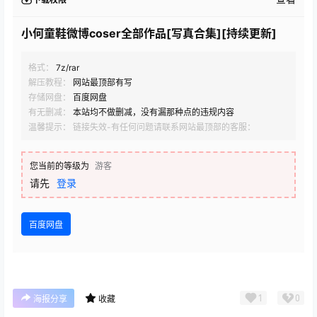
小何童鞋微博coser全部作品[写真合集][持续更新]
格式：
7z/rar
解压教程：
网站最顶部有写
存储网盘：
百度网盘
有无删减：
本站均不做删减，没有漏那种点的违规内容
温馨提示： 链接失效-有任何问题请联系网站最顶部的客服：
您当前的等级为
游客
请先
登录
百度网盘
1
0
海报分享
收藏