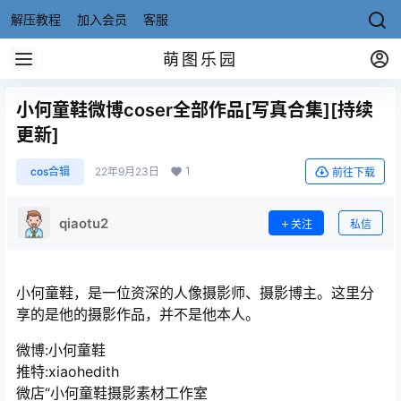
解压教程
加入会员
客服
萌图乐园
小何童鞋微博coser全部作品[写真合集][持续
更新]
1
cos合辑
22年9月23日
前往下载
qiaotu2
关注
私信
小何童鞋，是一位资深的人像摄影师、摄影博主。这里分
享的是他的摄影作品，并不是他本人。
微博:小何童鞋
推特:xiaohedith
微店“小何童鞋摄影素材工作室