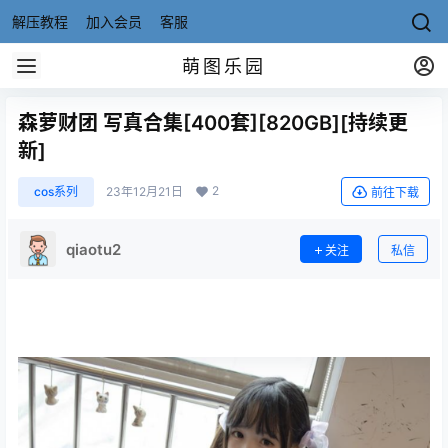
解压教程
加入会员
客服
萌图乐园
森萝财团 写真合集[400套][820GB][持续更
新]
2
cos系列
23年12月21日
前往下载
qiaotu2
关注
私信