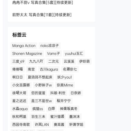
冉冉不甜v 写真合集[5套][持续更新]
前野太太 写真合集[11套][持续更新]
标签云
Manga Action
rioko凉凉子
Shonen Magazine
Vams子
yuuhui玉汇
三度_69
九九八吖
二次元
云溪溪
伊织萌
倦倦喵
南宫
古川kagura
名濑弥七
啊日日
夏鸽鸽不想起床
妖少you1
小女巫露娜
小野妹子w
弥美Mime
徐珺大哥
您的蛋蛋
抖娘-利世
日奈娇
星之迟迟
是三不是世w
桜井宁宁
水淼aqua
疯猫ss
白烨
神楽坂真冬
秋和柯基
羽生三未
蜜汁猫裘
蠢沫沫
西园寺南歌
许岚LAN
赛高酱
轩萧学姐