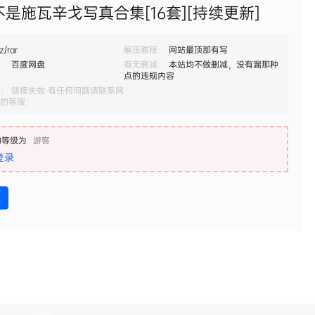
是施瓦辛戈写真合集[16套][持续更新]
z/rar
解压教程：
网站最顶部有写
：
百度网盘
有无删减：
本站均不做删减，没有漏那种
点的违规内容
： 链接失效-有任何问题请联系网
的客服：
的等级为
游客
登录
盘