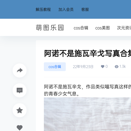
解压教程
加入会员
客服
萌图乐园
cos合辑
cos美图
次元资
阿诺不是施瓦辛戈写真合集[
0
1.3k
cos合辑
22年9月23日
阿诺不是施瓦辛戈，作品类似喵写真这样
的青春少女气息。