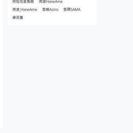
阿包也是兔娘
雨波HaneAme
雨波_HaneAme
雪晴Astra
雪琪SAMA
麻花酱